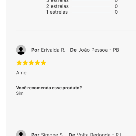
3
estrelas
0
2
estrelas
0
1
estrelas
0
Por
Erivalda R.
De
João Pessoa - PB
Amei
Você recomenda esse produto?
Sim
Por
Simone S.
De
Volta Redonda - RJ