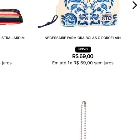
LISTRA JARDIM
NECESSAIRE FARM ORA BOLAS G PORCELAIN
R$
69
,
00
 juros
Em até
1
x
R$
69
,
00
sem juros