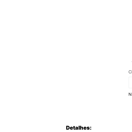
C
N
Detalhes: