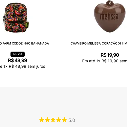
O FARM XODOZINHO BANANADA
CHAVEIRO MELISSA CORACÃO XI II 
R$
19
,
90
R$
48
,
99
Em até
1
x
R$
19
,
90
sem 
té
1
x
R$
48
,
99
sem juros
5.0