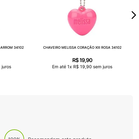
MARROM 34102
CHAVEIRO MELISSA CORAÇÃO XIII ROSA 34102
R$
19
,
90
juros
Em até
1
x
R$
19
,
90
sem juros