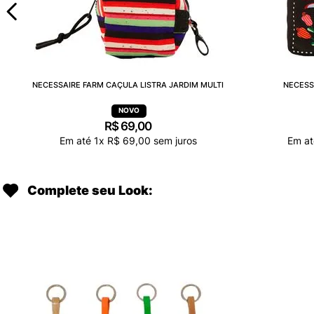
NECESSAIRE FARM CAÇULA LISTRA JARDIM MULTI
NECESS
R$
69
,
00
Em até
1
x
R$
69
,
00
sem juros
Em a
Complete seu Look: