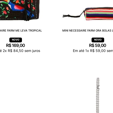
AIRE FARM ME LEVA TROPICAL
MINI NECESSAIRE FARM ORA BOLAS 
R$
169
,
00
R$
59
,
00
té
2
x
R$
84
,
50
sem juros
Em até
1
x
R$
59
,
00
sem