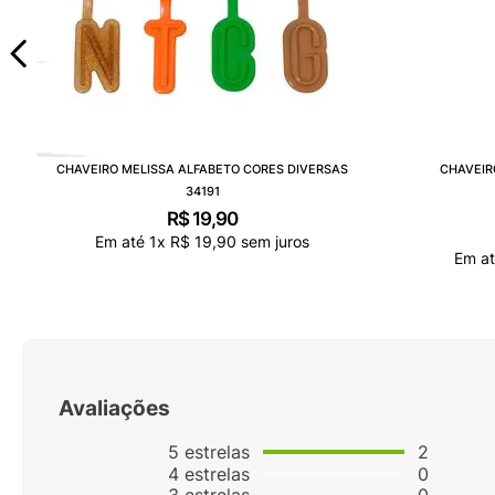
CHAVEIRO MELISSA ALFABETO CORES DIVERSAS
CHAVEIR
34191
R$
19
,
90
Em até
1
x
R$
19
,
90
sem juros
Em a
Avaliações
5
estrelas
2
4
estrelas
0