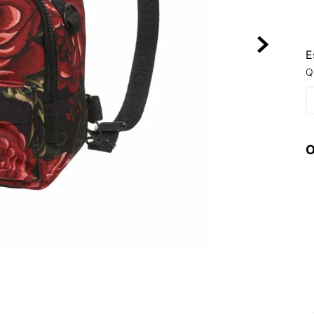
10
º
NEW 530
E
Q
O