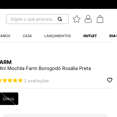
Digite o que procura...
 BUSCADOS
ÁRIOS
CASA
LANÇAMENTOS
OUTLET
DIA
S BALANCE 530
MINI BABY
FARM
A WHITE
ini Mochila Farm Borogodó Rosália Preta
2
avaliações
LIDE
Único
S VANS ULTRARANGE
TRY