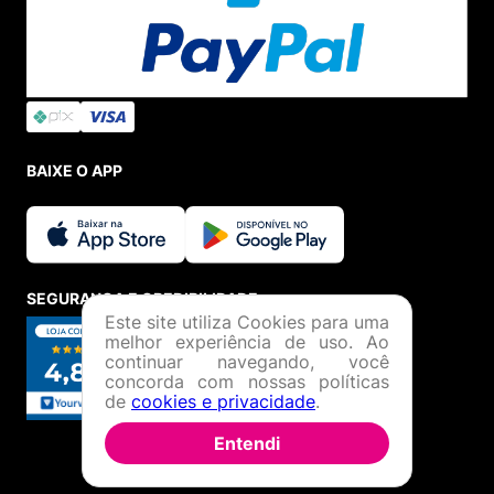
BAIXE O APP
SEGURANÇA E CREDIBILIDADE
Este site utiliza Cookies para uma
melhor experiência de uso. Ao
continuar navegando, você
concorda com nossas políticas
de
cookies e privacidade
.
Entendi