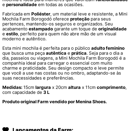
e
personalidade
em todas as ocasiões.
Fabricada em
Poliéster
, um material leve e resistente, a Mini
Mochila Farm Borogodó oferece
proteção
para seus
pertences, mantendo-os seguros e organizados. Seu
acabamento
estampado
garante um toque de
originalidade
e
estilo
, perfeito para quem não abre mão de um visual
moderno e autêntico.
Esta mini mochila é perfeita para o público
adulto feminino
que busca uma peça
autêntica
e
prática
. Seja para o dia a
dia, passeios ou viagens, a Mini Mochila Farm Borogodó é a
companhia ideal para carregar o essencial com muito
charme e praticidade. Seu design compacto e leve permite
que você a use nas costas ou no ombro, adaptando-se às
suas necessidades e preferências.
Medidas:
15cm
largura
x 20cm
altura
x 11cm
comprimento
,
com capacidade de
3 L
Produto original Farm vendido por Menina Shoes.
Lançamentos da Farm: