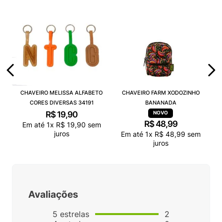
CHAVEIRO MELISSA ALFABETO
CHAVEIRO FARM XODOZINHO
CORES DIVERSAS 34191
BANANADA
R$
19
,
90
R$
48
,
99
Em até
1
x
R$
19
,
90
sem
juros
Em até
1
x
R$
48
,
99
sem
juros
Avaliações
5
estrelas
2