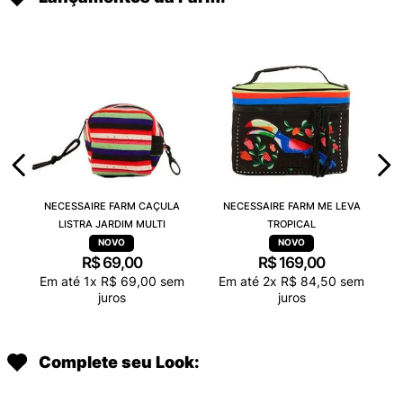
NECESSAIRE FARM CAÇULA
NECESSAIRE FARM ME LEVA
LISTRA JARDIM MULTI
TROPICAL
R$
69
,
00
R$
169
,
00
Em até
1
x
R$
69
,
00
sem
Em até
2
x
R$
84
,
50
sem
juros
juros
Complete seu Look: