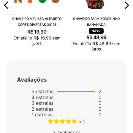
CHAVEIRO MELISSA ALFABETO
CHAVEIRO FARM XODOZINHO
CORES DIVERSAS 34191
BANANADA
R$
19
,
90
R$
48
,
99
Em até
1
x
R$
19
,
90
sem
juros
Em até
1
x
R$
48
,
99
sem
juros
Avaliações
5
estrelas
2
4
estrelas
0
3
estrelas
0
2
estrelas
0
1
estrelas
0
5.0
2
avaliações