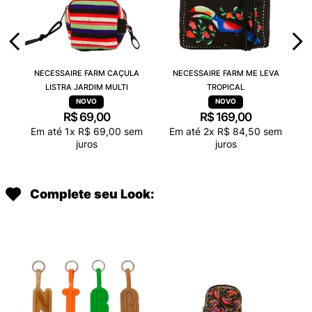
NECESSAIRE FARM CAÇULA
NECESSAIRE FARM ME LEVA
LISTRA JARDIM MULTI
TROPICAL
R$
69
,
00
R$
169
,
00
Em até
1
x
R$
69
,
00
sem
Em até
2
x
R$
84
,
50
sem
juros
juros
Complete seu Look: