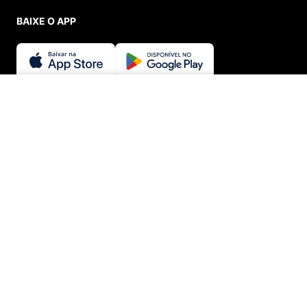
BAIXE O APP
SEGURANÇA E CREDIBILIDADE
INDISPONÍVEL
© Menina Shoes Comércio de Modas Eireli - EPP CNPJ:
11.785.555/0001-02 | IE: 387.208.543.115
Rua: General Epaminondas Teixeira Guimarães, 193 - Vila Gardiman -