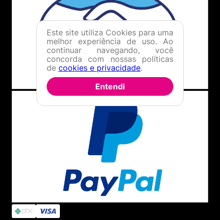
Este site utiliza Cookies para uma
melhor experiência de uso. Ao
continuar navegando, você
concorda com nossas políticas
de
cookies e privacidade
.
Entendi