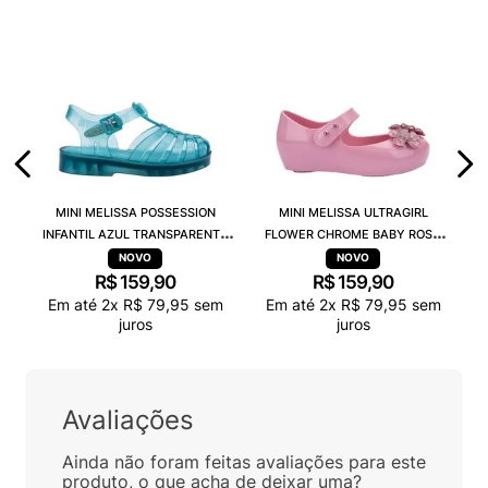
MINI MELISSA POSSESSION
MINI MELISSA ULTRAGIRL
INFANTIL AZUL TRANSPARENTE
FLOWER CHROME BABY ROSA
32410
38166
R$
159
,
90
R$
159
,
90
Em até
2
x
R$
79
,
95
sem
Em até
2
x
R$
79
,
95
sem
juros
juros
Avaliações
Ainda não foram feitas avaliações para este
produto, o que acha de deixar uma?