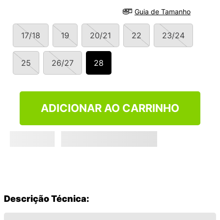
9
º
VEJA COUNTRY
Guia de Tamanho
10
º
NEW 530
17/18
19
20/21
22
23/24
25
26/27
28
ADICIONAR AO CARRINHO
Descrição Técnica: