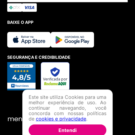
BAIXE O APP
SEGURANÇA E CREDIBILIDADE
Este site utiliza Cookies para uma
melhor experiência de uso. Ao
continuar navegando, você
concorda com nossas políticas
de
cookies e privacidade
.
Entendi