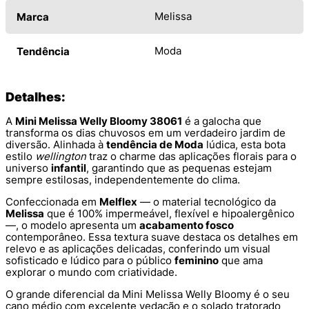
Melissa
Marca
Moda
Tendência
Detalhes:
A
Mini Melissa Welly Bloomy 38061
é a galocha que
transforma os dias chuvosos em um verdadeiro jardim de
diversão. Alinhada à
tendência de Moda
lúdica, esta bota
estilo
wellington
traz o charme das aplicações florais para o
universo
infantil
, garantindo que as pequenas estejam
sempre estilosas, independentemente do clima.
Confeccionada em
Melflex
— o material tecnológico da
Melissa
que é 100% impermeável, flexível e hipoalergênico
—, o modelo apresenta um
acabamento fosco
contemporâneo. Essa textura suave destaca os detalhes em
relevo e as aplicações delicadas, conferindo um visual
sofisticado e lúdico para o público
feminino
que ama
explorar o mundo com criatividade.
O grande diferencial da Mini Melissa Welly Bloomy é o seu
cano médio com excelente vedação e o solado tratorado