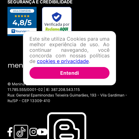
SEGURANÇA E CREDIBILIDADE
Este site utiliza Cookies para uma
melhor experiência de uso. Ao
continuar navegando, você
concorda com nossas políticas
de
cookies e privacidade
.
Entendi
© Menina Shoes Comércio de Modas Eireli - EPP CNPJ:
11.785.555/0001-02 | IE: 387.208.543.115
Rua: General Epaminondas Teixeira Guimarães, 193 - Vila Gardiman -
Itu/SP - CEP 13309-410