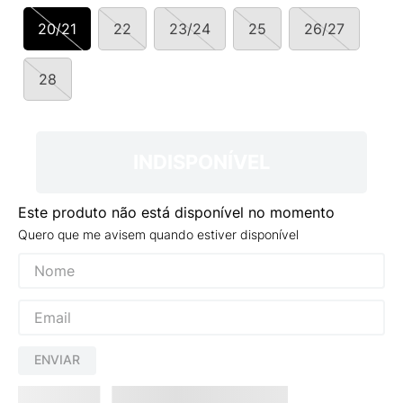
9
º
NEW 530
20/21
22
23/24
25
26/27
10
º
VEJA COUNTRY
28
INDISPONÍVEL
Este produto não está disponível no momento
Quero que me avisem quando estiver disponível
ENVIAR