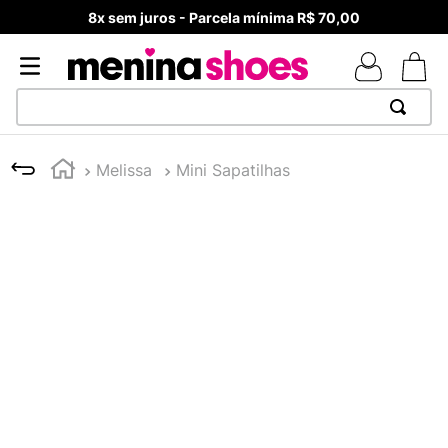
8x sem juros - Parcela mínima R$ 70,00
TERMOS MAIS BUSCADOS
Melissa
Mini Sapatilhas
1
º
TÊNIS NEWS BALANCE 530
2
º
MELISSAS MINI BABY
3
º
NEW 9060
4
º
TÊNIS VEJA WHITE
5
º
ADIDAS
6
º
SAMBA
7
º
MELISSA SLIDE
8
º
VANS TÊNIS VANS ULTRARANGE