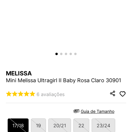
9
º
VEJA COUNTRY
10
º
NEW 530
MELISSA
Mini Melissa Ultragirl II Baby Rosa Claro 30901
6
avaliações
Guia de Tamanho
17/18
19
20/21
22
23/24