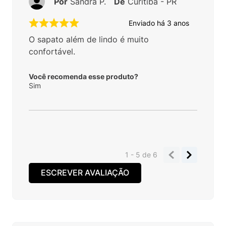
Por
Sandra P.
De
Curitiba - PR
Enviado há
3 anos
O sapato além de lindo é muito
confortável.
Você recomenda esse produto?
Sim
1 - 5
de
6
ESCREVER AVALIAÇÃO