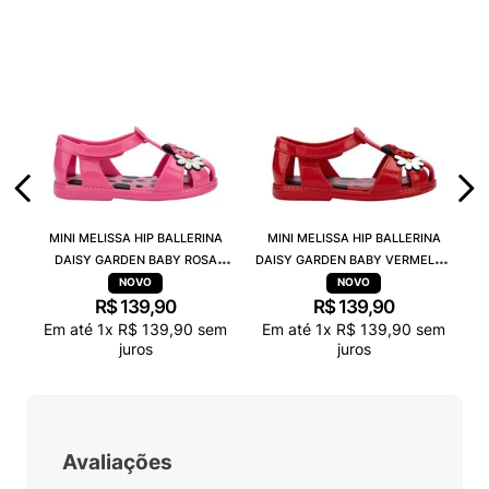
MINI MELISSA HIP BALLERINA
MINI MELISSA HIP BALLERINA
DAISY GARDEN BABY ROSA
DAISY GARDEN BABY VERMELHO
PRETO 38115
PRETO 38115
R$
139
,
90
R$
139
,
90
Em até
1
x
R$
139
,
90
sem
Em até
1
x
R$
139
,
90
sem
juros
juros
Avaliações