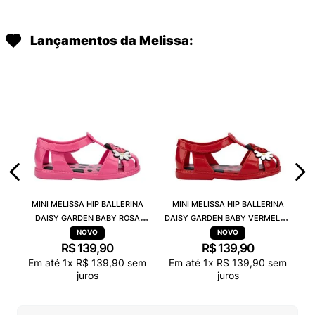
Lançamentos da Melissa:
MINI MELISSA HIP BALLERINA
MINI MELISSA HIP BALLERINA
DAISY GARDEN BABY ROSA
DAISY GARDEN BABY VERMELHO
PRETO 38115
PRETO 38115
R$
139
,
90
R$
139
,
90
Em até
1
x
R$
139
,
90
sem
Em até
1
x
R$
139
,
90
sem
juros
juros