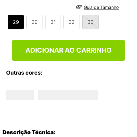
9
º
VEJA COUNTRY
Guia de Tamanho
10
º
NEW 530
29
30
31
32
33
ADICIONAR AO CARRINHO
Outras cores:
Descrição Técnica: