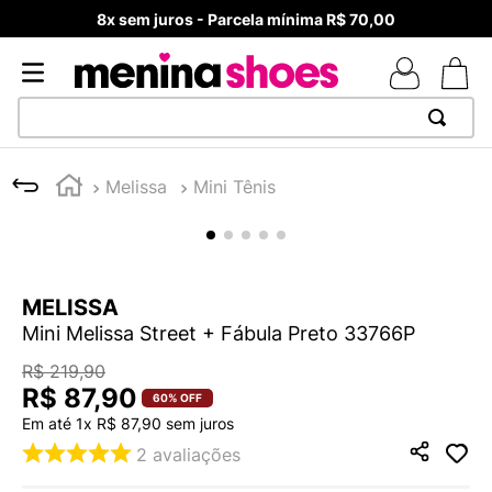
8x sem juros - Parcela mínima R$ 70,00
TERMOS MAIS BUSCADOS
Melissa
Mini Tênis
1
º
TÊNIS NEWS BALANCE 530
2
º
NEW 9060
3
º
TÊNIS VEJA WHITE
MELISSA
4
º
MELISSAS MINI BABY
Mini Melissa Street + Fábula Preto 33766P
5
º
ADIDAS
R$
219
,
90
6
º
SAMBA
R$
87
,
90
60%
OFF
Em até
1
x
R$
87
,
90
sem juros
7
º
MELISSA SLIDE
2
avaliações
8
º
NEW 530