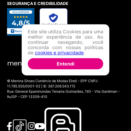
SEGURANÇA E CREDIBILIDADE
Este site utiliza Cookies para uma
melhor experiência de uso. Ao
continuar navegando, você
concorda com nossas políticas
de
cookies e privacidade
.
Entendi
© Menina Shoes Comércio de Modas Eireli - EPP CNPJ:
11.785.555/0001-02 | IE: 387.208.543.115
Rua: General Epaminondas Teixeira Guimarães, 193 - Vila Gardiman -
Itu/SP - CEP 13309-410