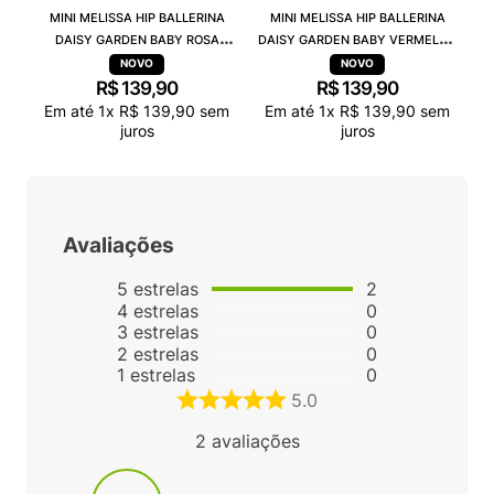
MINI MELISSA HIP BALLERINA
MINI MELISSA HIP BALLERINA
DAISY GARDEN BABY ROSA
DAISY GARDEN BABY VERMELHO
PRETO 38115
PRETO 38115
R$
139
,
90
R$
139
,
90
Em até
1
x
R$
139
,
90
sem
Em até
1
x
R$
139
,
90
sem
juros
juros
Avaliações
5
estrelas
2
4
estrelas
0
3
estrelas
0
2
estrelas
0
1
estrelas
0
5.0
2
avaliações