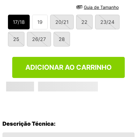
9
º
VANS TÊNIS VANS ULTRARANGE
Guia de Tamanho
10
º
NEW BALANCE 204L
17/18
19
20/21
22
23/24
25
26/27
28
ADICIONAR AO CARRINHO
Descrição Técnica: