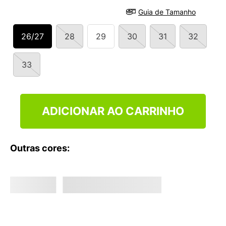
9
º
VEJA COUNTRY
Guia de Tamanho
10
º
NEW 530
26/27
28
29
30
31
32
33
ADICIONAR AO CARRINHO
Outras cores: