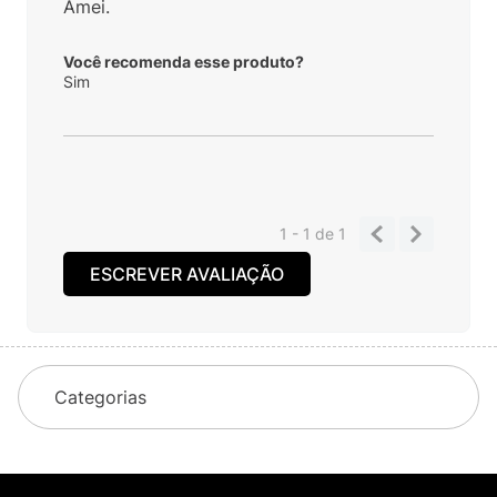
De
Porto Grande - AP
Enviado há
5 meses
Amei.
Você recomenda esse produto?
Sim
1 - 1
de
1
ESCREVER AVALIAÇÃO