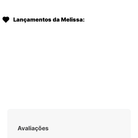
Lançamentos da Melissa:
MINI MELISSA HIP BALLERINA
MINI MELISSA HIP BALLERINA
DAISY GARDEN BABY ROSA
DAISY GARDEN BABY VERMELHO
PRETO 38115
PRETO 38115
R$
139
,
90
R$
139
,
90
Em até
1
x
R$
139
,
90
sem
Em até
1
x
R$
139
,
90
sem
juros
juros