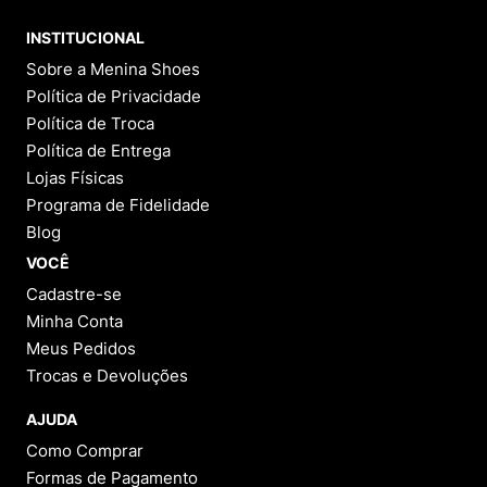
Perguntas
&
Respostas
Tem alguma dúvida sobre este produto?
Pergunte ao lojista e a outros compradores!
FAZER PERGUNTA
Este produto ainda não possui Perguntas e
Respostas.
1 - 0
de
0
Categorias