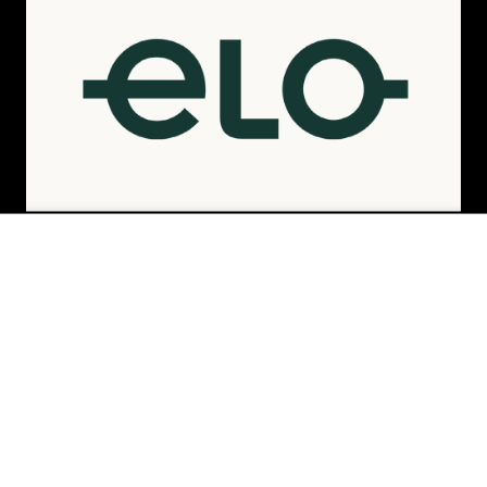
Como Comprar
Formas de Pagamento
Política de Troca
Dúvidas Frequentes
ATENDIMENTO
(11) 4380-6061
Seg. à Quin. 07h00 às 17h00.
Sex. 08h00 às 17h00.
WHATSAPP
ADICIONAR AO CARRINHO
(11) 4380-6061
Seg. à Quin. 07h00 às 17h00.
Sex. 08h00 às 17h00.
FALAR AGORA
FORMAS DE PAGAMENTO