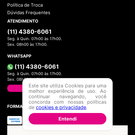
INSTITUCIONAL
Sobre a Menina Shoes
Política de Privacidade
Política de Troca
Política de Entrega
Lojas Físicas
Programa de Fidelidade
Blog
Este site utiliza Cookies para uma
VOCÊ
melhor experiência de uso. Ao
Cadastre-se
continuar navegando, você
concorda com nossas políticas
Minha Conta
de
cookies e privacidade
.
Meus Pedidos
Entendi
Trocas e Devoluções
AJUDA