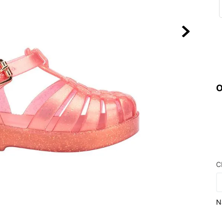
10
º
NEW BALA
O
C
N