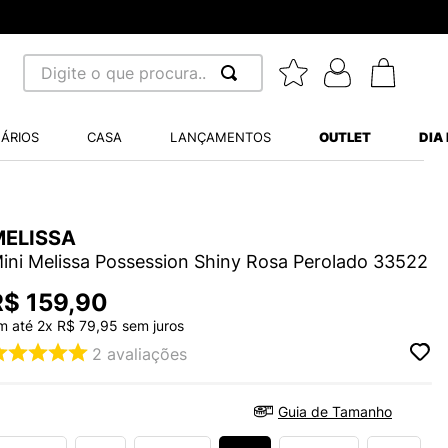
Digite o que procura...
 BUSCADOS
ÁRIOS
CASA
LANÇAMENTOS
OUTLET
DIA
S BALANCE 530
A WHITE
MELISSA
MINI BABY
ini Melissa Possession Shiny Rosa Perolado 33522
R$
159
,
90
m até
2
x
R$
79
,
95
sem juros
2
avaliações
LIDE
Guia de Tamanho
S VANS ULTRARANGE