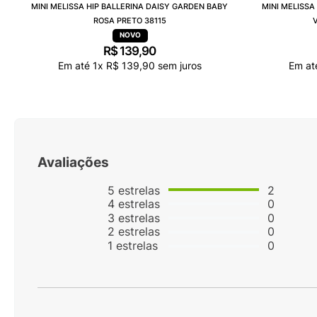
MINI MELISSA HIP BALLERINA DAISY GARDEN BABY
MINI MELISSA
ROSA PRETO 38115
R$
139
,
90
Em até
1
x
R$
139
,
90
sem juros
Em a
Avaliações
5
estrelas
2
4
estrelas
0
3
estrelas
0
2
estrelas
0
1
estrelas
0