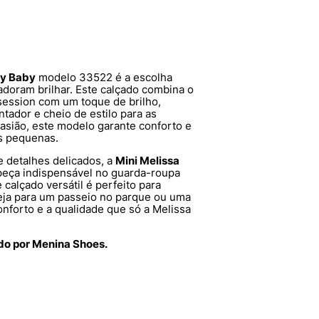
ny Baby
modelo 33522 é a escolha
adoram brilhar. Este calçado combina o
session com um toque de brilho,
tador e cheio de estilo para as
casião, este modelo garante conforto e
s pequenas.
 detalhes delicados, a
Mini Melissa
eça indispensável no guarda-roupa
 calçado versátil é perfeito para
eja para um passeio no parque ou uma
onforto e a qualidade que só a Melissa
ido por Menina Shoes.