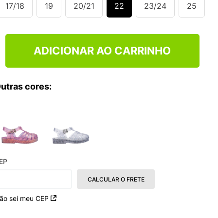
NCE 204L
17/18
19
20/21
22
23/24
25
ADICIONAR AO CARRINHO
utras cores:
EP
CALCULAR O FRETE
ão sei meu CEP