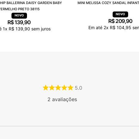
 HIP BALLERINA DAISY GARDEN BABY
MINI MELISSA COZY SANDAL INFANT
VERMELHO PRETO 38115
R$
209
,
90
R$
139
,
90
Em até
2
x
R$
104
,
95
sem
té
1
x
R$
139
,
90
sem juros
5.0
2
avaliações