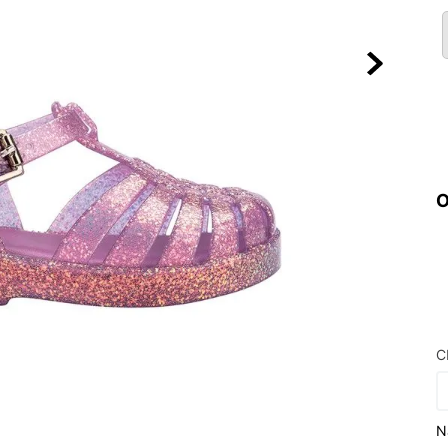
10
º
VEJA COUN
O
C
N