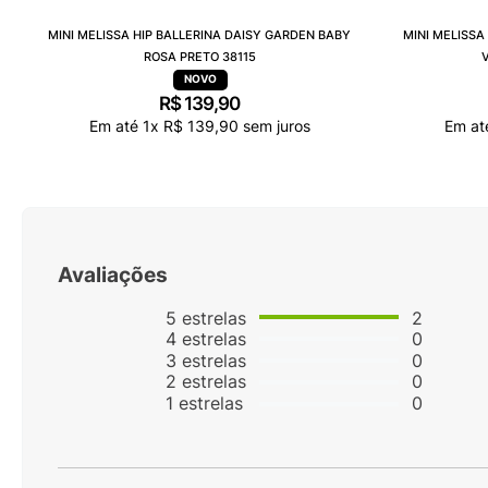
MINI MELISSA HIP BALLERINA DAISY GARDEN BABY
MINI MELISSA
ROSA PRETO 38115
R$
139
,
90
Em até
1
x
R$
139
,
90
sem juros
Em a
Avaliações
5
estrelas
2
4
estrelas
0
3
estrelas
0
2
estrelas
0
1
estrelas
0