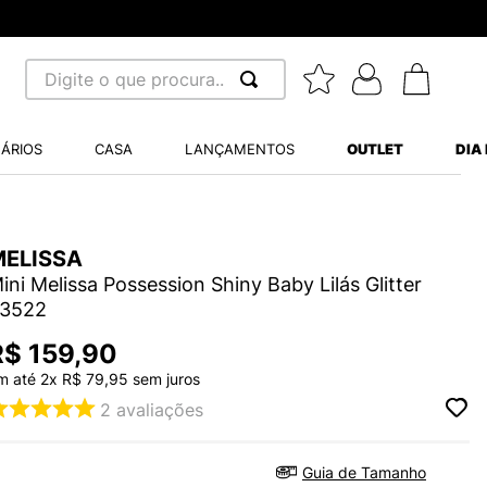
8x sem juros - Parcela mínima R$ 
Digite o que procura...
 BUSCADOS
ÁRIOS
CASA
LANÇAMENTOS
OUTLET
DIA
S BALANCE 530
MINI BABY
A WHITE
MELISSA
ini Melissa Possession Shiny Baby Lilás Glitter
3522
R$
159
,
90
m até
2
x
R$
79
,
95
sem juros
LIDE
2
avaliações
S VANS ULTRARANGE
Guia de Tamanho