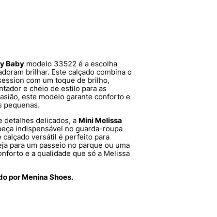
ny Baby
modelo 33522 é a escolha
adoram brilhar. Este calçado combina o
session com um toque de brilho,
tador e cheio de estilo para as
casião, este modelo garante conforto e
s pequenas.
 detalhes delicados, a
Mini Melissa
eça indispensável no guarda-roupa
 calçado versátil é perfeito para
eja para um passeio no parque ou uma
onforto e a qualidade que só a Melissa
ido por Menina Shoes.