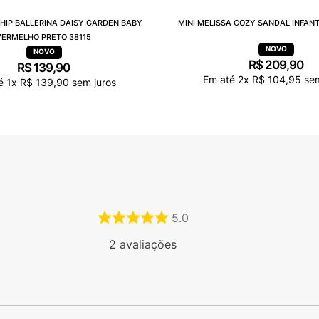
 HIP BALLERINA DAISY GARDEN BABY
MINI MELISSA COZY SANDAL INFANT
VERMELHO PRETO 38115
R$
209
,
90
R$
139
,
90
Em até
2
x
R$
104
,
95
sem
té
1
x
R$
139
,
90
sem juros
5.0
2
avaliações