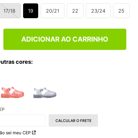
TRY
17/18
19
20/21
22
23/24
25
ADICIONAR AO CARRINHO
utras cores:
EP
CALCULAR O FRETE
ão sei meu CEP