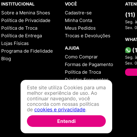
INSTITUCIONAL
VOCÊ
ATEN
Sobre a Menina Shoes
Cadastre-se
(11
Política de Privacidade
Minha Conta
Seg. à
Política de Troca
Meus Pedidos
Sex. 
Política de Entrega
Trocas e Devoluções
WHA
Lojas Físicas
AJUDA
(
Programa de Fidelidade
Como Comprar
Seg. à
Blog
Sex. 
Formas de Pagamento
Política de Troca
Dúvidas Frequentes
Este site utiliza Cookies para uma
melhor experiência de uso. Ao
continuar navegando, você
concorda com nossas políticas
de
cookies e privacidade
.
Entendi