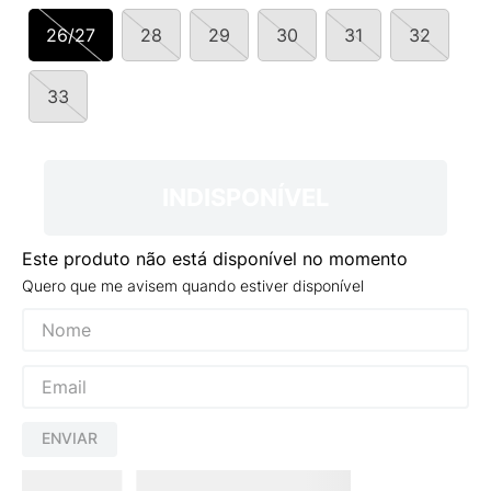
9
º
VANS TÊNIS VANS ULTRARANGE
26/27
28
29
30
31
32
10
º
NEW BALANCE 204L
33
INDISPONÍVEL
Este produto não está disponível no momento
Quero que me avisem quando estiver disponível
ENVIAR