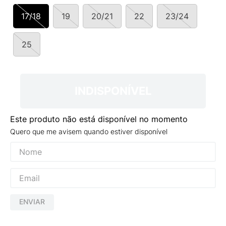
9
º
VEJA COUNTRY
17/18
19
20/21
22
23/24
10
º
NEW 530
25
INDISPONÍVEL
Este produto não está disponível no momento
Quero que me avisem quando estiver disponível
ENVIAR