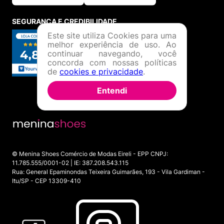
SEGURANÇA E CREDIBILIDADE
Este site utiliza Cookies para uma
melhor experiência de uso. Ao
continuar navegando, você
concorda com nossas políticas
de
cookies e privacidade
.
Entendi
© Menina Shoes Comércio de Modas Eireli - EPP CNPJ:
11.785.555/0001-02 | IE: 387.208.543.115
Rua: General Epaminondas Teixeira Guimarães, 193 - Vila Gardiman -
Itu/SP - CEP 13309-410