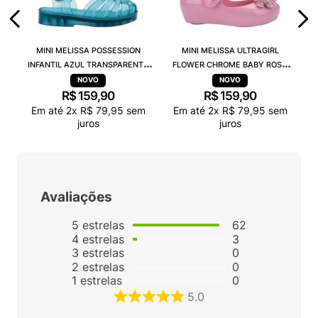
MINI MELISSA POSSESSION
MINI MELISSA ULTRAGIRL
INFANTIL AZUL TRANSPARENTE
FLOWER CHROME BABY ROSA
32410
38166
R$
159
,
90
R$
159
,
90
Em até
2
x
R$
79
,
95
sem
Em até
2
x
R$
79
,
95
sem
juros
juros
Avaliações
5
estrelas
62
4
estrelas
3
3
estrelas
0
2
estrelas
0
1
estrelas
0
5.0