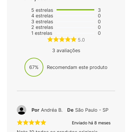
5
estrelas
3
4
estrelas
0
3
estrelas
0
2
estrelas
0
1
estrelas
0
5.0
3
avaliações
67%
Recomendam este produto
Por
Andréa B.
De
São Paulo - SP
Enviado há
8 meses