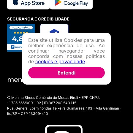
SEGURANÇA E CREDIBILIDADE
Este site utiliza Cookies para uma
melhor experiência de uso. Ao
continuar navegando, você
concorda com nossas políticas
de
cookies e privacidade
.
Entendi
© Menina Shoes Comércio de Modas Eireli - EPP CNPJ:
11.785.555/0001-02 | IE: 387.208.543.115
Rua: General Epaminondas Teixeira Guimarães, 193 - Vila Gardiman -
Itu/SP - CEP 13309-410