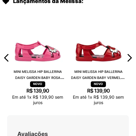
Lançamentos da Melissa:
MINI MELISSA HIP BALLERINA
MINI MELISSA HIP BALLERINA
DAISY GARDEN BABY ROSA
DAISY GARDEN BABY VERMELHO
PRETO 38115
PRETO 38115
R$
139
,
90
R$
139
,
90
Em até
1
x
R$
139
,
90
sem
Em até
1
x
R$
139
,
90
sem
juros
juros
Avaliações