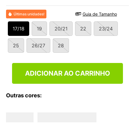
9
º
NEW 530
10
º
VEJA COUNTRY
Guia de Tamanho
Últimas unidades!
17/18
19
20/21
22
23/24
25
26/27
28
ADICIONAR AO CARRINHO
Outras cores: