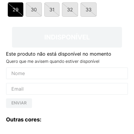
9
º
NEW 530
29
30
31
32
33
10
º
VEJA COUNTRY
INDISPONÍVEL
Este produto não está disponível no momento
Quero que me avisem quando estiver disponível
ENVIAR
Outras cores: