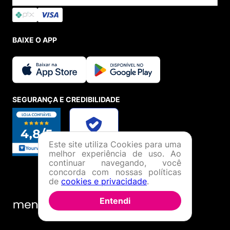
BAIXE O APP
SEGURANÇA E CREDIBILIDADE
Este site utiliza Cookies para uma
melhor experiência de uso. Ao
continuar navegando, você
concorda com nossas políticas
de
cookies e privacidade
.
Entendi