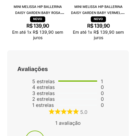
MINI MELISSA HIP BALLERINA
MINI MELISSA HIP BALLERINA
DAISY GARDEN BABY ROSA
DAISY GARDEN BABY VERMELHO
PRETO 38115
PRETO 38115
R$
139
,
90
R$
139
,
90
Em até
1
x
R$
139
,
90
sem
Em até
1
x
R$
139
,
90
sem
juros
juros
Avaliações
5
estrelas
1
4
estrelas
0
3
estrelas
0
2
estrelas
0
1
estrelas
0
5.0
1
avaliação