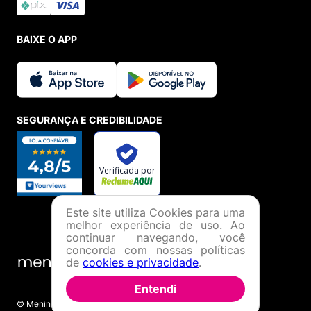
BAIXE O APP
SEGURANÇA E CREDIBILIDADE
Este site utiliza Cookies para uma
melhor experiência de uso. Ao
continuar navegando, você
concorda com nossas políticas
de
cookies e privacidade
.
Entendi
© Menina Shoes Comércio de Modas Eireli - EPP CNPJ: