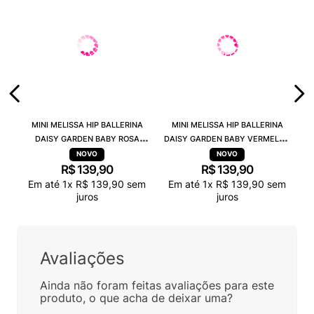
MINI MELISSA HIP BALLERINA
MINI MELISSA HIP BALLERINA
DAISY GARDEN BABY ROSA
DAISY GARDEN BABY VERMELHO
PRETO 38115
PRETO 38115
R$
139
,
90
R$
139
,
90
Em até
1
x
R$
139
,
90
sem
Em até
1
x
R$
139
,
90
sem
juros
juros
Avaliações
Ainda não foram feitas avaliações para este
produto, o que acha de deixar uma?