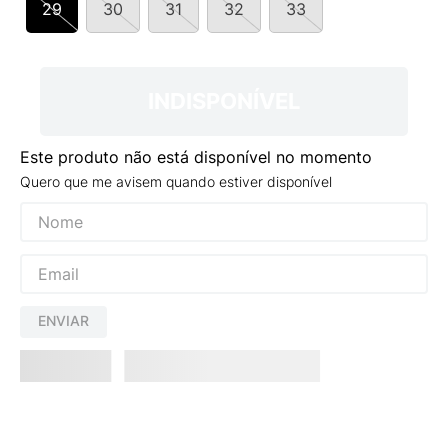
29
30
31
32
33
9
º
NEW 530
10
º
VEJA COUNTRY
INDISPONÍVEL
Este produto não está disponível no momento
Quero que me avisem quando estiver disponível
ENVIAR