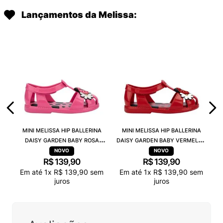
Lançamentos da Melissa:
MINI MELISSA HIP BALLERINA
MINI MELISSA HIP BALLERINA
DAISY GARDEN BABY ROSA
DAISY GARDEN BABY VERMELHO
PRETO 38115
PRETO 38115
R$
139
,
90
R$
139
,
90
Em até
1
x
R$
139
,
90
sem
Em até
1
x
R$
139
,
90
sem
juros
juros