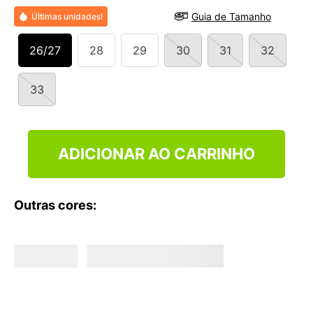
9
º
NEW 530
Guia de Tamanho
Últimas unidades!
10
º
VANS TÊNIS VANS ULTRARANGE
26/27
28
29
30
31
32
33
ADICIONAR AO CARRINHO
Outras cores: