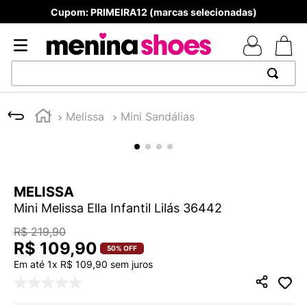
Cupom: PRIMEIRA12 (marcas selecionadas)
TERMOS MAIS BUSCADOS
Melissa
Mini Sandálias
1
º
TÊNIS NEWS BALANCE 530
2
º
NEW 9060
3
º
MELISSAS MINI BABY
MELISSA
4
º
TÊNIS VEJA WHITE
Mini Melissa Ella Infantil Lilás 36442
5
º
ADIDAS
R$
219
,
90
6
º
SAMBA
R$
109
,
90
50%
OFF
Em até
1
x
R$
109
,
90
sem juros
7
º
MELISSA SLIDE
8
º
NEW BALANCE 204L