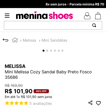
8x sem juros - Parcela mínima R$ 70,00
TERMOS MAIS BUSCADOS
Melissa
Mini Sandálias
1
º
TÊNIS NEWS BALANCE 530
2
º
MELISSAS MINI BABY
3
º
TÊNIS VEJA WHITE
MELISSA
4
º
NEW 9060
Mini Melissa Cozy Sandal Baby Preto Fosco
5
º
ADIDAS
35686
6
º
SAMBA
R$
169
,
90
R$
101
,
90
7
º
MELISSA SLIDE
40%
OFF
Em até
1
x
R$
101
,
90
sem juros
8
º
VANS TÊNIS VANS ULTRARANGE
5
avaliações