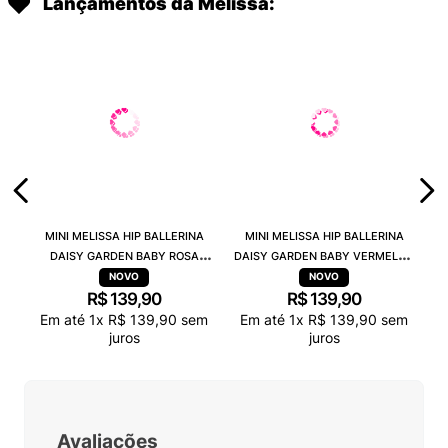
Lançamentos da Melissa:
MINI MELISSA HIP BALLERINA
MINI MELISSA HIP BALLERINA
DAISY GARDEN BABY ROSA
DAISY GARDEN BABY VERMELHO
PRETO 38115
PRETO 38115
R$
139
,
90
R$
139
,
90
Em até
1
x
R$
139
,
90
sem
Em até
1
x
R$
139
,
90
sem
juros
juros
Avaliações