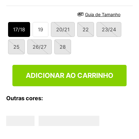
9
º
NEW 530
10
º
VEJA COUNTRY
Guia de Tamanho
17/18
19
20/21
22
23/24
25
26/27
28
ADICIONAR AO CARRINHO
Outras cores: