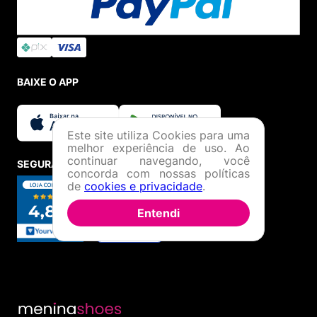
BAIXE O APP
Este site utiliza Cookies para uma
melhor experiência de uso. Ao
continuar navegando, você
SEGURANÇA E CREDIBILIDADE
concorda com nossas políticas
de
cookies e privacidade
.
Entendi