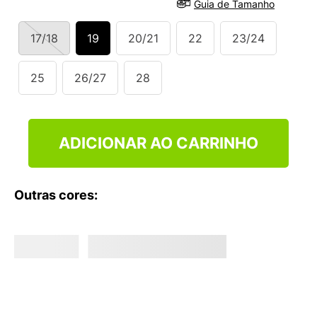
Guia de Tamanho
9
º
VANS TÊNIS VANS ULTRARANGE
10
º
NEW BALANCE 204L
17/18
19
20/21
22
23/24
25
26/27
28
ADICIONAR AO CARRINHO
Outras cores: