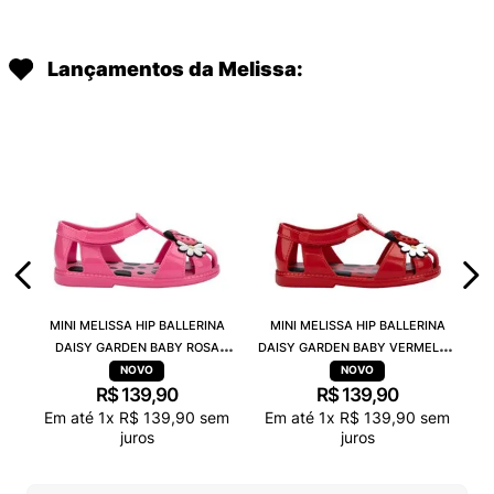
Lançamentos da Melissa:
MINI MELISSA HIP BALLERINA
MINI MELISSA HIP BALLERINA
DAISY GARDEN BABY ROSA
DAISY GARDEN BABY VERMELHO
PRETO 38115
PRETO 38115
R$
139
,
90
R$
139
,
90
Em até
1
x
R$
139
,
90
sem
Em até
1
x
R$
139
,
90
sem
juros
juros