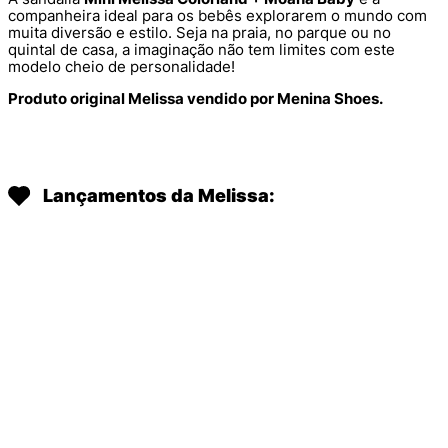
companheira ideal para os bebês explorarem o mundo com
muita diversão e estilo. Seja na praia, no parque ou no
quintal de casa, a imaginação não tem limites com este
modelo cheio de personalidade!
Produto original Melissa vendido por Menina Shoes.
Lançamentos da Melissa:
MINI MELISSA HIP BALLERINA
MINI MELISSA HIP BALLERINA
DAISY GARDEN BABY ROSA
DAISY GARDEN BABY VERMELHO