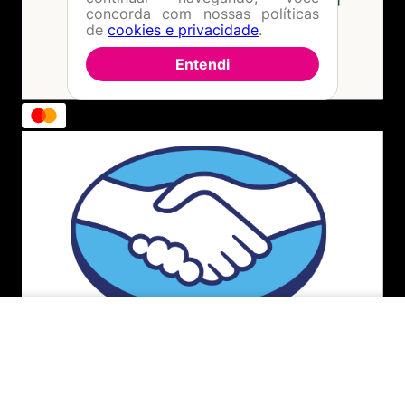
concorda com nossas políticas
de
cookies e privacidade
.
Entendi
ADICIONAR AO CARRINHO