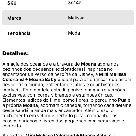
36145
SKU
Melissa
Marca
Moda
Tendência
Detalhes:
A magia dos oceanos e a bravura de
Moana
agora nos
pezinhos dos pequenos exploradores! Inspirada no
encantador universo da heroína da Disney, a
Mini Melissa
Colorland + Moana Baby
é ideal para as crianças que amam
descobrir o mundo, enfrentar desafios e criar histórias
incríveis. Este modelo está disponível em quatro versões
exclusivas, com cores vibrantes e estampas únicas.
Elementos lúdicos do filme, como flores, o porquinho
Pua
e
a própria
Moana
, adornam o cabedal, tornando cada detalhe
desta sandália ainda mais encantador. Além disso, o
fechamento em velcro é perfeito para acompanhar os
passos curiosos e livres dos pequenos com segurança e
conforto.
A sandália
Mini Melissa Colorland + Moana Baby
é a