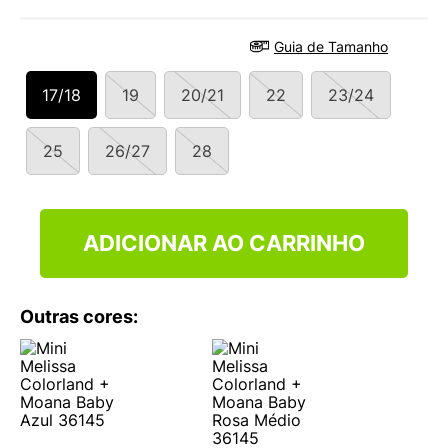
9
º
VEJA COUNTRY
10
º
NEW 530
Guia de Tamanho
17/18
19
20/21
22
23/24
25
26/27
28
ADICIONAR AO CARRINHO
Outras cores: