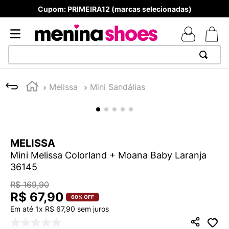
Cupom: PRIMEIRA12 (marcas selecionadas)
TERMOS MAIS BUSCADOS
Melissa
Mini Sandálias
1
º
TÊNIS NEWS BALANCE 530
2
º
MELISSAS MINI BABY
3
º
NEW 9060
MELISSA
4
º
TÊNIS VEJA WHITE
Mini Melissa Colorland + Moana Baby Laranja
5
º
ADIDAS
36145
6
º
SAMBA
R$
169
,
90
R$
67
,
90
7
º
MELISSA SLIDE
60%
OFF
Em até
1
x
R$
67
,
90
sem juros
8
º
VANS TÊNIS VANS ULTRARANGE