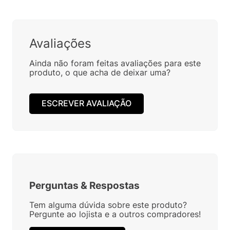
PRETO 38115
PRETO 38115
R$
139
,
90
R$
139
,
90
Em até
1
x
R$
139
,
90
sem
Em até
1
x
R$
139
,
90
sem
juros
juros
Avaliações
Ainda não foram feitas avaliações para este
produto, o que acha de deixar uma?
ESCREVER AVALIAÇÃO
Perguntas
&
Respostas