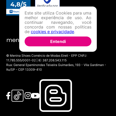
Este site utiliza Cookies para uma
melhor experiência de uso. Ao
continuar navegando, você
concorda com nossas políticas
de
cookies e privacidade
.
Entendi
© Menina Shoes Comércio de Modas Eireli - EPP CNPJ:
11.785.555/0001-02 | IE: 387.208.543.115
Rua: General Epaminondas Teixeira Guimarães, 193 - Vila Gardiman -
Itu/SP - CEP 13309-410