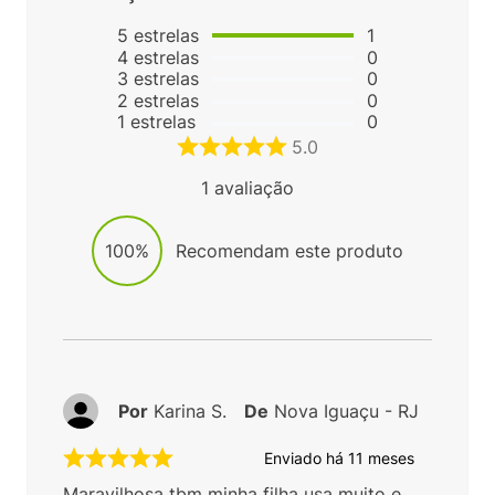
5
estrelas
1
4
estrelas
0
3
estrelas
0
2
estrelas
0
1
estrelas
0
5.0
1
avaliação
100%
Recomendam este produto
Por
Karina S.
De
Nova Iguaçu - RJ
Enviado há
11 meses
Maravilhosa tbm minha filha usa muito e