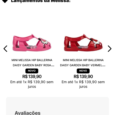
Lançamentos da Melissa:
MINI MELISSA HIP BALLERINA
MINI MELISSA HIP BALLERINA
DAISY GARDEN BABY ROSA
DAISY GARDEN BABY VERMELHO
PRETO 38115
PRETO 38115
R$
139
,
90
R$
139
,
90
Em até
1
x
R$
139
,
90
sem
Em até
1
x
R$
139
,
90
sem
juros
juros
Avaliações