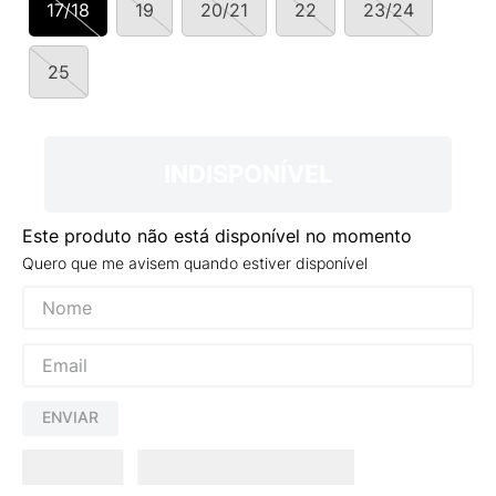
17/18
19
20/21
22
23/24
9
º
NEW 530
10
º
VANS TÊNIS VANS ULTRARANGE
25
INDISPONÍVEL
Este produto não está disponível no momento
Quero que me avisem quando estiver disponível
ENVIAR