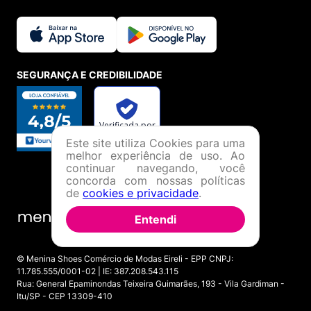
SEGURANÇA E CREDIBILIDADE
Este site utiliza Cookies para uma
melhor experiência de uso. Ao
continuar navegando, você
concorda com nossas políticas
de
cookies e privacidade
.
Entendi
© Menina Shoes Comércio de Modas Eireli - EPP CNPJ:
11.785.555/0001-02 | IE: 387.208.543.115
Rua: General Epaminondas Teixeira Guimarães, 193 - Vila Gardiman -
Itu/SP - CEP 13309-410