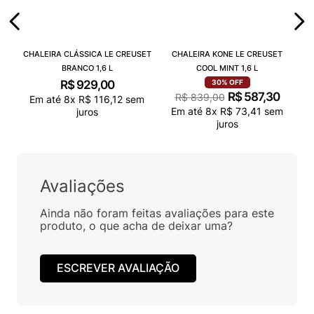
CHALEIRA CLÁSSICA LE CREUSET
CHALEIRA KONE LE CREUSET
BRANCO 1,6 L
COOL MINT 1,6 L
R$
929
,
00
30%
OFF
R$
587
,
30
R$
839
,
00
Em até
8
x
R$
116
,
12
sem
Em até
8
x
R$
73
,
41
sem
juros
juros
Avaliações
Ainda não foram feitas avaliações para este
produto, o que acha de deixar uma?
ESCREVER AVALIAÇÃO