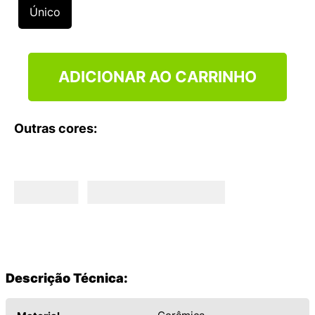
9
º
VANS TÊNIS VANS ULTRARANGE
Único
10
º
NEW BALANCE 204L
ADICIONAR AO CARRINHO
Outras cores:
Descrição Técnica: