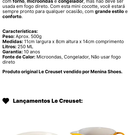
com
forno
,
microondas
e
congelador
, mas não deve ser
usada em fogo direto. Com esta mini cocotte, você estará
sempre pronto para qualquer ocasião, com
grande estilo
e
conforto
.
Características:
Peso:
Aprox. 500g
Medidas:
11cm largura x 8cm altura x 14cm comprimento
Litros:
250 ML
Garantia:
10 anos
Fonte de Calor:
Microondas, Congelador, Não usar fogo
direto
Produto original Le Creuset vendido por Menina Shoes.
Lançamentos Le Creuset: