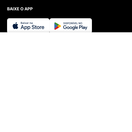
BAIXE O APP
SEGURANÇA E CREDIBILIDADE
INDISPONÍVEL
© Menina Shoes Comércio de Modas Eireli - EPP CNPJ:
11.785.555/0001-02 | IE: 387.208.543.115
Rua: General Epaminondas Teixeira Guimarães, 193 - Vila Gardiman -