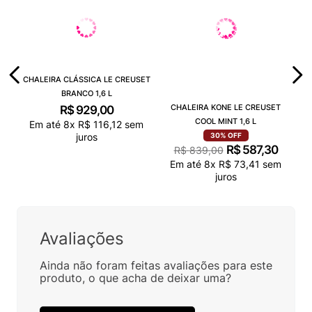
CHALEIRA CLÁSSICA LE CREUSET
BRANCO 1,6 L
CHALEIRA KONE LE CREUSET
R$
929
,
00
COOL MINT 1,6 L
Em até
8
x
R$
116
,
12
sem
juros
30%
OFF
R$
587
,
30
R$
839
,
00
Em até
8
x
R$
73
,
41
sem
juros
Avaliações
Ainda não foram feitas avaliações para este
produto, o que acha de deixar uma?