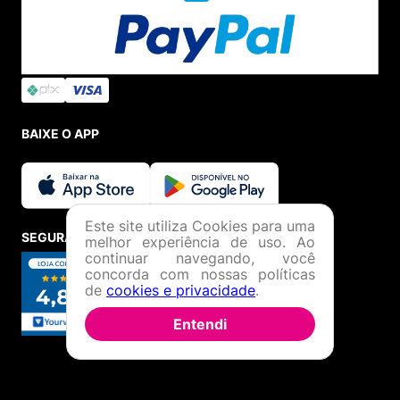
BAIXE O APP
Este site utiliza Cookies para uma
SEGURANÇA E CREDIBILIDADE
melhor experiência de uso. Ao
continuar navegando, você
concorda com nossas políticas
de
cookies e privacidade
.
Entendi