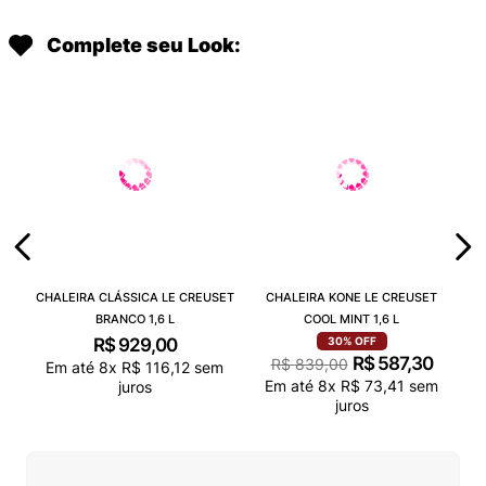
Complete seu Look:
CHALEIRA CLÁSSICA LE CREUSET
CHALEIRA KONE LE CREUSET
BRANCO 1,6 L
COOL MINT 1,6 L
R$
929
,
00
30%
OFF
R$
587
,
30
R$
839
,
00
Em até
8
x
R$
116
,
12
sem
Em até
8
x
R$
73
,
41
sem
juros
juros