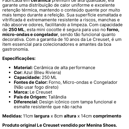
Fabricada em
cerâmica
premium de alta qualidade, ela
garante uma distribuição de calor uniforme e excelente
retenção térmica, mantendo o conteúdo quente por muito
mais tempo durante a refeição. Sua superfície esmaltada e
vitrificada é extremamente resistente a riscos, manchas e
não absorve odores, facilitando a limpeza. Com capacidade
de
250 ML
, esta mini cocotte é segura para uso no
forno,
micro-ondas e congelador
, sendo tão funcional quanto
decorativa. Com a garantia de 10 anos da Le Creuset, é um
item essencial para colecionadores e amantes da boa
gastronomia.
Especificações:
Material:
Cerâmica de alta performance
Cor:
Azul (Bleu Riviera)
Capacidade:
250 ML
Fontes de Calor:
Forno, Micro-ondas e Congelador
(Não usar fogo direto)
Marca:
Le Creuset
País de Origem:
Tailândia
Diferencial:
Design icônico com tampa funcional e
esmalte resistente que não racha
Medidas:
11cm
largura
x 8cm
altura
x 14cm
comprimento
Produto original Le Creuset vendido por Menina Shoes.