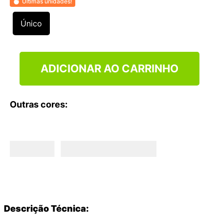
Últimas unidades!
9
º
VANS TÊNIS VANS ULTRARANGE
10
º
NEW BALANCE 204L
Único
ADICIONAR AO CARRINHO
Outras cores:
Descrição Técnica: