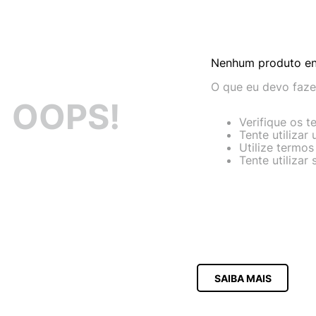
10
º
NEW 530
Nenhum produto e
O que eu devo faze
OOPS!
Verifique os t
Tente utilizar
Utilize termos
Tente utilizar
SAIBA MAIS