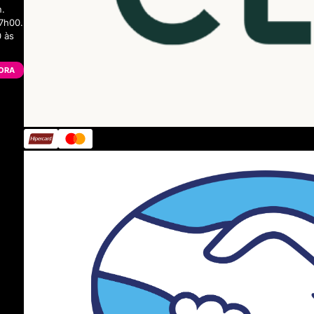
n.
7h00.
 às
ORA