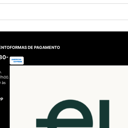
ENTO
FORMAS DE PAGAMENTO
380-
n.
7h00.
 às
PP