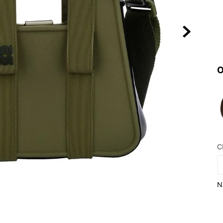
10
º
VEJA COUN
O
C
N