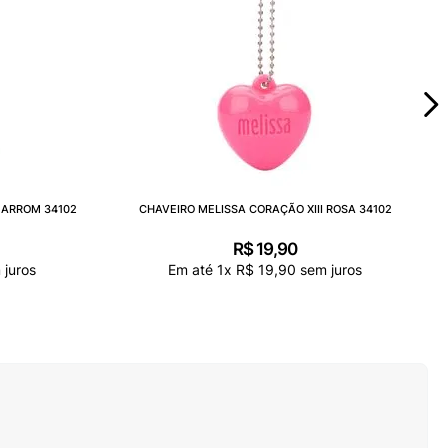
MARROM 34102
CHAVEIRO MELISSA CORAÇÃO XIII ROSA 34102
R$
19
,
90
juros
Em até
1
x
R$
19
,
90
sem juros