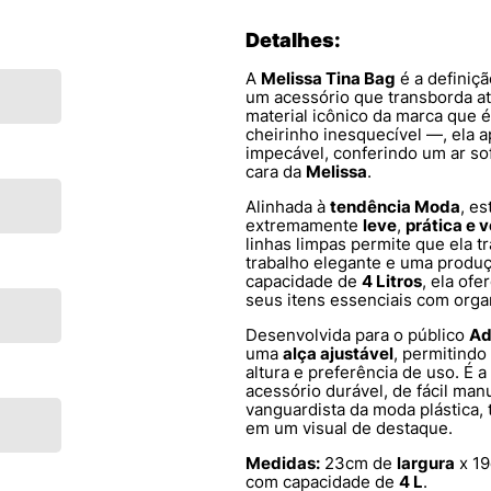
Detalhes:
A
Melissa Tina Bag
é a definiç
um acessório que transborda a
material icônico da marca que é 
cheirinho inesquecível —, ela
impecável, conferindo um ar so
cara da
Melissa
.
Alinhada à
tendência Moda
, es
extremamente
leve
,
prática e v
linhas limpas permite que ela t
trabalho elegante e uma produ
capacidade de
4 Litros
, ela of
seus itens essenciais com organ
Desenvolvida para o público
Ad
uma
alça ajustável
, permitindo
altura e preferência de uso. É 
acessório durável, de fácil ma
vanguardista da moda plástica
em um visual de destaque.
Medidas:
23cm de
largura
x 1
com capacidade de
4 L
.