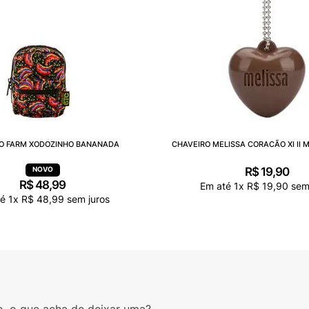
O FARM XODOZINHO BANANADA
CHAVEIRO MELISSA CORACÃO XI II 
R$
19
,
90
R$
48
,
99
Em até
1
x
R$
19
,
90
sem 
té
1
x
R$
48
,
99
sem juros
o, o que acha de deixar uma?