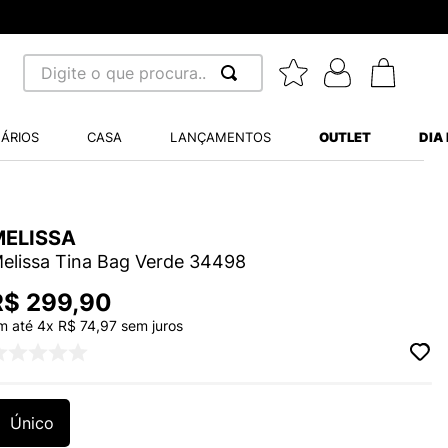
Digite o que procura...
 BUSCADOS
ÁRIOS
CASA
LANÇAMENTOS
OUTLET
DIA
S BALANCE 530
MINI BABY
A WHITE
MELISSA
elissa Tina Bag Verde 34498
R$
299
,
90
m até
4
x
R$
74
,
97
sem juros
LIDE
S VANS ULTRARANGE
Único