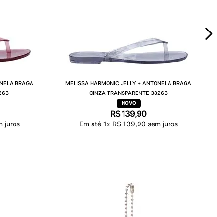
ONELA BRAGA
MELISSA HARMONIC JELLY + ANTONELA BRAGA
263
CINZA TRANSPARENTE 38263
R$
139
,
90
 juros
Em até
1
x
R$
139
,
90
sem juros