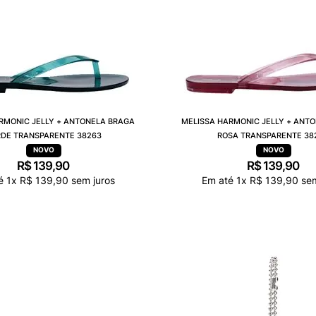
RMONIC JELLY + ANTONELA BRAGA
MELISSA HARMONIC JELLY + ANT
DE TRANSPARENTE 38263
ROSA TRANSPARENTE 38
R$
139
,
90
R$
139
,
90
té
1
x
R$
139
,
90
sem juros
Em até
1
x
R$
139
,
90
sem