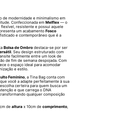
ão de modernidade e minimalismo em
titude. Confeccionada em
Melflex
— o
flexível, resistente e possui aquele
 apresenta um acabamento
Fosco
fisticado e contemporâneo que é a
ta
Bolsa de Ombro
destaca-se por ser
ersátil
. Seu design estruturado com
ransite facilmente entre um look de
ção de fim de semana despojada. Com
erece o espaço ideal para acomodar
ização e estilo.
ulto Feminino
, a Tina Bag conta com
 que você a adapte perfeitamente à sua
a escolha certeira para quem busca um
nutenção e que carrega o DNA
, transformando qualquer composição
9cm de
altura
x 10cm de
comprimento
,