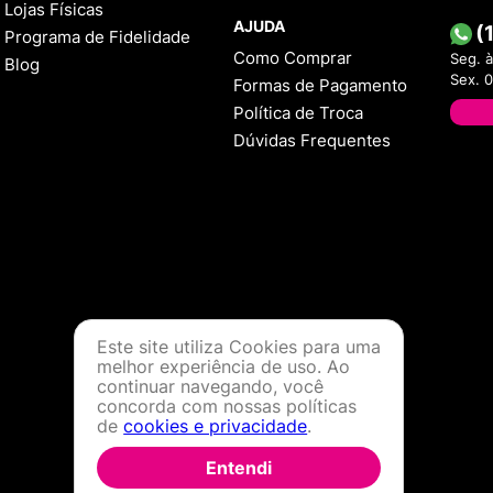
Lojas Físicas
AJUDA
(
Programa de Fidelidade
Como Comprar
Seg. à
Blog
Sex. 
Formas de Pagamento
Política de Troca
Dúvidas Frequentes
Este site utiliza Cookies para uma
melhor experiência de uso. Ao
continuar navegando, você
concorda com nossas políticas
de
cookies e privacidade
.
Entendi