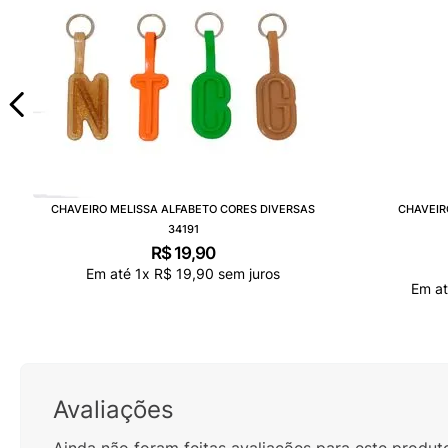
CHAVEIRO MELISSA ALFABETO CORES DIVERSAS
CHAVEIR
34191
R$
19
,
90
Em até
1
x
R$
19
,
90
sem juros
Em a
Avaliações
Ainda não foram feitas avaliações para este produt