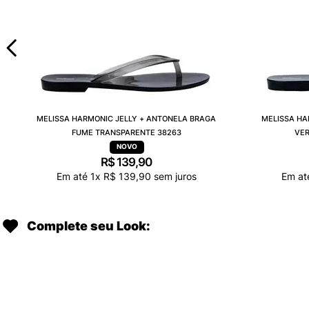
MELISSA HARMONIC JELLY + ANTONELA BRAGA
MELISSA HA
FUME TRANSPARENTE 38263
VER
R$
139
,
90
Em até
1
x
R$
139
,
90
sem juros
Em a
Complete seu Look: