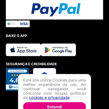
BAIXE O APP
SEGURANÇA E CREDIBILIDADE
Este site utiliza Cookies para uma
melhor experiência de uso. Ao
continuar navegando, você
concorda com nossas políticas
de
cookies e privacidade
.
Entendi