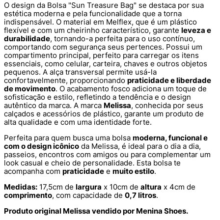
O design da Bolsa "Sun Treasure Bag" se destaca por sua
estética moderna e pela funcionalidade que a torna
indispensável. O material em Melflex, que é um plástico
flexível e com um cheirinho característico, garante
leveza e
durabilidade
, tornando-a perfeita para o uso contínuo,
comportando com segurança seus pertences. Possui um
compartimento principal, perfeito para carregar os itens
essenciais, como celular, carteira, chaves e outros objetos
pequenos. A alça transversal permite usá-la
confortavelmente, proporcionando
praticidade e liberdade
de movimento
. O acabamento fosco adiciona um toque de
sofisticação e estilo, refletindo a tendência e o design
autêntico da marca. A marca
Melissa
, conhecida por seus
calçados e acessórios de plástico, garante um produto de
alta qualidade e com uma identidade forte.
Perfeita para quem busca uma bolsa
moderna, funcional e
com o design icônico
da Melissa, é ideal para o dia a dia,
passeios, encontros com amigos ou para complementar um
look casual e cheio de personalidade. Esta bolsa te
acompanha com
praticidade
e
muito estilo
.
Medidas:
17,5cm de
largura
x 10cm de
altura
x 4cm de
comprimento
, com capacidade de
0,7 litros
.
Produto original Melissa vendido por Menina Shoes.