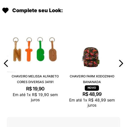
Complete seu Look:
CHAVEIRO MELISSA ALFABETO
CHAVEIRO FARM XODOZINHO
CORES DIVERSAS 34191
BANANADA
R$
19
,
90
R$
48
,
99
Em até
1
x
R$
19
,
90
sem
juros
Em até
1
x
R$
48
,
99
sem
juros