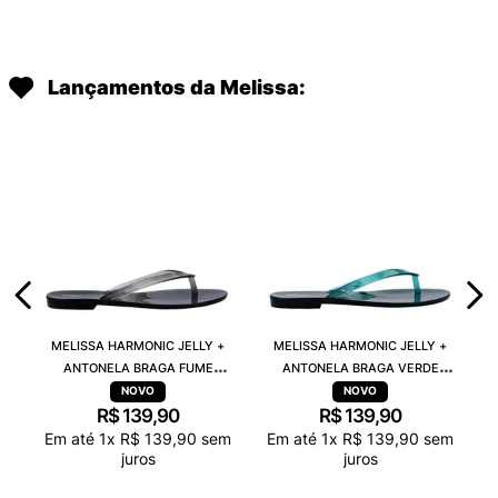
Lançamentos da Melissa:
MELISSA HARMONIC JELLY +
MELISSA HARMONIC JELLY +
ANTONELA BRAGA FUME
ANTONELA BRAGA VERDE
TRANSPARENTE 38263
TRANSPARENTE 38263
R$
139
,
90
R$
139
,
90
Em até
1
x
R$
139
,
90
sem
Em até
1
x
R$
139
,
90
sem
juros
juros