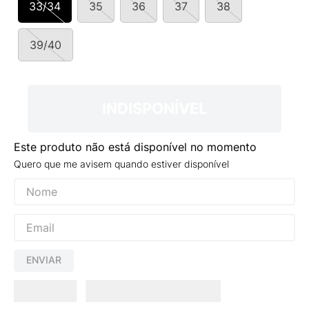
33/34
35
36
37
38
9
º
VEJA COUNTRY
10
º
NEW 530
39/40
INDISPONÍVEL
Este produto não está disponível no momento
Quero que me avisem quando estiver disponível
ENVIAR