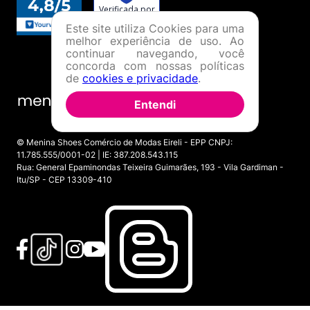
Este site utiliza Cookies para uma
melhor experiência de uso. Ao
continuar navegando, você
concorda com nossas políticas
de
cookies e privacidade
.
Entendi
© Menina Shoes Comércio de Modas Eireli - EPP CNPJ:
11.785.555/0001-02 | IE: 387.208.543.115
Rua: General Epaminondas Teixeira Guimarães, 193 - Vila Gardiman -
Itu/SP - CEP 13309-410