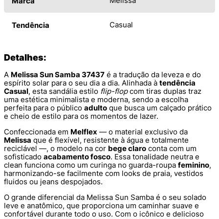
Melissa
Marca
Casual
Tendência
Detalhes:
A
Melissa Sun Samba 37437
é a tradução da leveza e do
espírito solar para o seu dia a dia. Alinhada à
tendência
Casual
, esta sandália estilo
flip-flop
com tiras duplas traz
uma estética minimalista e moderna, sendo a escolha
perfeita para o público
adulto
que busca um calçado prático
e cheio de estilo para os momentos de lazer.
Confeccionada em
Melflex
— o material exclusivo da
Melissa
que é flexível, resistente à água e totalmente
reciclável —, o modelo na cor
bege claro
conta com um
sofisticado
acabamento fosco
. Essa tonalidade neutra e
clean funciona como um curinga no guarda-roupa
feminino
,
harmonizando-se facilmente com looks de praia, vestidos
fluidos ou jeans despojados.
O grande diferencial da Melissa Sun Samba é o seu solado
leve e anatômico, que proporciona um caminhar suave e
confortável durante todo o uso. Com o icônico e delicioso