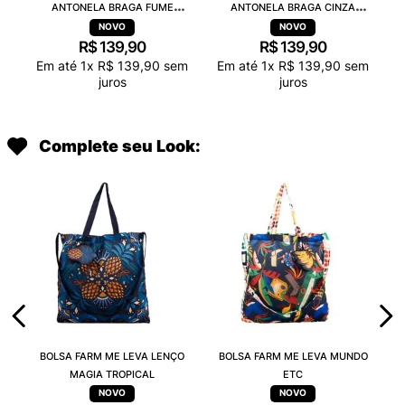
ANTONELA BRAGA FUME
ANTONELA BRAGA CINZA
TRANSPARENTE 38263
TRANSPARENTE 38263
R$
139
,
90
R$
139
,
90
Em até
1
x
R$
139
,
90
sem
Em até
1
x
R$
139
,
90
sem
juros
juros
Complete seu Look:
BOLSA FARM ME LEVA LENÇO
BOLSA FARM ME LEVA MUNDO
MAGIA TROPICAL
ETC