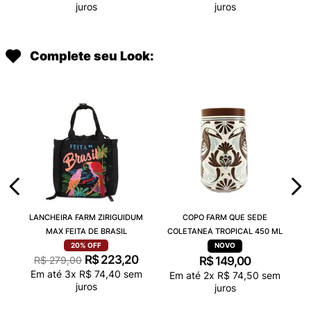
juros
juros
Complete seu Look:
LANCHEIRA FARM ZIRIGUIDUM
COPO FARM QUE SEDE
MAX FEITA DE BRASIL
COLETANEA TROPICAL 450 ML
20%
OFF
R$
223
,
20
R$
279
,
00
R$
149
,
00
Em até
3
x
R$
74
,
40
sem
Em até
2
x
R$
74
,
50
sem
juros
juros