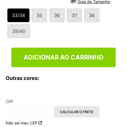
Guia de Tamanho
9
º
NEW 530
10
º
VEJA COUNTRY
33/34
35
36
37
38
39/40
ADICIONAR AO CARRINHO
Outras cores:
CEP
CALCULAR O FRETE
Não sei meu CEP