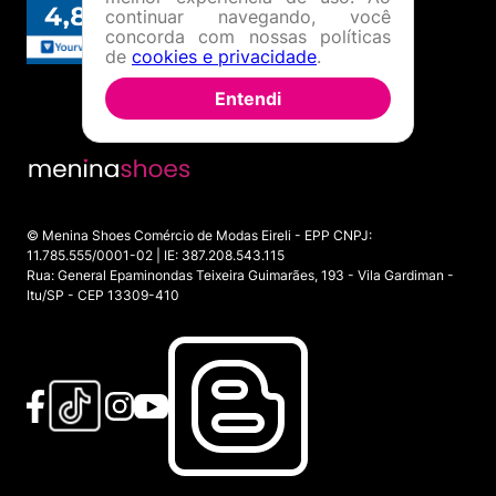
continuar navegando, você
concorda com nossas políticas
de
cookies e privacidade
.
Entendi
© Menina Shoes Comércio de Modas Eireli - EPP CNPJ:
11.785.555/0001-02 | IE: 387.208.543.115
Rua: General Epaminondas Teixeira Guimarães, 193 - Vila Gardiman -
Itu/SP - CEP 13309-410