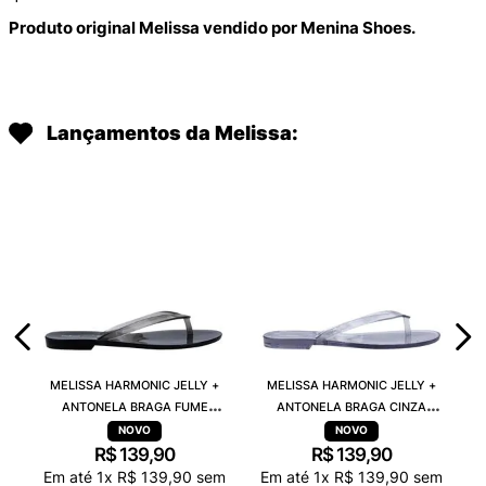
Produto original Melissa vendido por Menina Shoes.
Lançamentos da Melissa:
MELISSA HARMONIC JELLY +
MELISSA HARMONIC JELLY +
ANTONELA BRAGA FUME
ANTONELA BRAGA CINZA
TRANSPARENTE 38263
TRANSPARENTE 38263
R$
139
,
90
R$
139
,
90
Em até
1
x
R$
139
,
90
sem
Em até
1
x
R$
139
,
90
sem