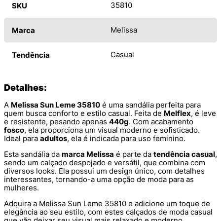
35810
SKU
Melissa
Marca
Casual
Tendência
Detalhes:
A
Melissa Sun Leme 35810
é uma sandália perfeita para
quem busca conforto e estilo casual. Feita de
Melflex
, é leve
e resistente, pesando apenas
440g
. Com acabamento
fosco
, ela proporciona um visual moderno e sofisticado.
Ideal para
adultos
, ela é indicada para uso feminino.
Esta sandália da
marca Melissa
é parte da
tendência casual
,
sendo um calçado despojado e versátil, que combina com
diversos looks. Ela possui um design único, com detalhes
interessantes, tornando-a uma opção de moda para as
mulheres.
Adquira a Melissa Sun Leme 35810 e adicione um toque de
elegância ao seu estilo, com estes calçados de moda casual
que vão deixar seu visual mais relaxado e moderno.