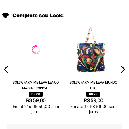
Complete seu Look:
BOLSA FARM ME LEVA LENÇO
BOLSA FARM ME LEVA MUNDO
MAGIA TROPICAL
ETC
R$
59
,
00
R$
59
,
00
Em até
1
x
R$
59
,
00
sem
Em até
1
x
R$
59
,
00
sem
juros
juros