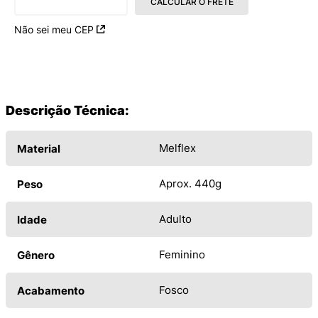
CALCULAR O FRETE
Não sei meu CEP
Descrição Técnica:
Melflex
Material
Aprox. 440g
Peso
Adulto
Idade
Feminino
Gênero
Fosco
Acabamento