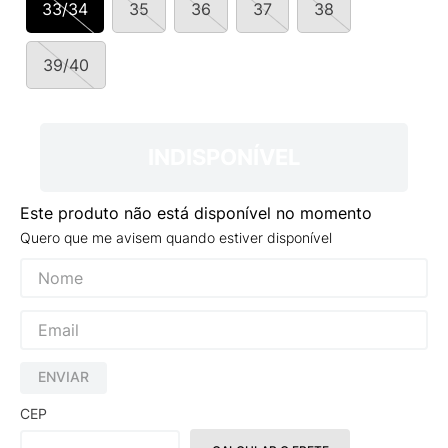
33/34
35
36
37
38
9
º
NEW 530
10
º
VANS TÊNIS VANS ULTRARANGE
39/40
INDISPONÍVEL
Este produto não está disponível no momento
Quero que me avisem quando estiver disponível
ENVIAR
CEP