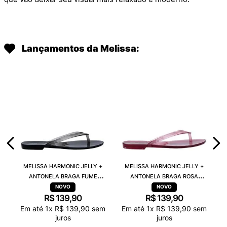
Lançamentos da Melissa:
MELISSA HARMONIC JELLY +
MELISSA HARMONIC JELLY +
ANTONELA BRAGA FUME
ANTONELA BRAGA ROSA
TRANSPARENTE 38263
TRANSPARENTE 38263
R$
139
,
90
R$
139
,
90
Em até
1
x
R$
139
,
90
sem
Em até
1
x
R$
139
,
90
sem
juros
juros