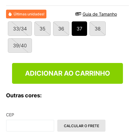
9
º
NEW 530
10
º
VEJA COUNTRY
Guia de Tamanho
Últimas unidades!
33/34
35
36
37
38
39/40
ADICIONAR AO CARRINHO
Outras cores:
CEP
CALCULAR O FRETE