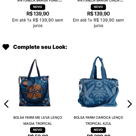
ANTONELA BRAGA FUME
ANTONELA BRAGA CINZA
TRANSPARENTE 38263
TRANSPARENTE 38263
R$
139
,
90
R$
139
,
90
Em até
1
x
R$
139
,
90
sem
Em até
1
x
R$
139
,
90
sem
juros
juros
Complete seu Look:
BOLSA FARM ME LEVA LENÇO
BOLSA FARM CARIOCA LENÇO
MAGIA TROPICAL
TROPICAL AZUL