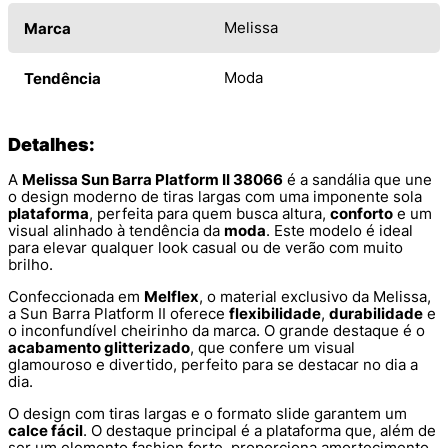
Melissa
Marca
Moda
Tendência
Detalhes:
A
Melissa Sun Barra Platform II 38066
é a sandália que une
o design moderno de tiras largas com uma imponente sola
plataforma
, perfeita para quem busca altura,
conforto
e um
visual alinhado à tendência da
moda
. Este modelo é ideal
para elevar qualquer look casual ou de verão com muito
brilho.
Confeccionada em
Melflex
, o material exclusivo da Melissa,
a Sun Barra Platform II oferece
flexibilidade
,
durabilidade
e
o inconfundível cheirinho da marca. O grande destaque é o
acabamento glitterizado
, que confere um visual
glamouroso e divertido, perfeito para se destacar no dia a
dia.
O design com tiras largas e o formato slide garantem um
calce fácil
. O destaque principal é a plataforma que, além de
ser um elemento fashion forte, proporciona amortecimento