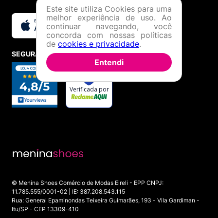
Este site utiliza Cookies para uma
melhor experiência de uso. Ao
continuar navegando, você
concorda com nossas políticas
de
cookies e privacidade
.
SEGURANÇA E CREDIBILIDADE
Entendi
© Menina Shoes Comércio de Modas Eireli - EPP CNPJ:
11.785.555/0001-02 | IE: 387.208.543.115
Rua: General Epaminondas Teixeira Guimarães, 193 - Vila Gardiman -
Itu/SP - CEP 13309-410