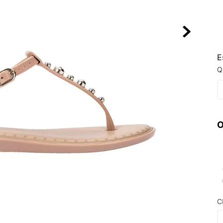
10
º
VEJA COUN
E
Q
O
C