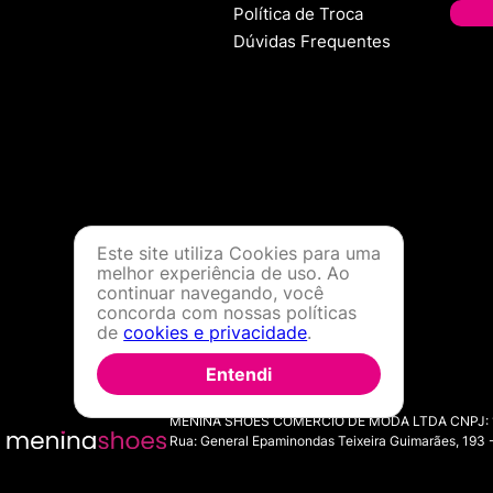
Política de Troca
Dúvidas Frequentes
Este site utiliza Cookies para uma
melhor experiência de uso. Ao
continuar navegando, você
concorda com nossas políticas
de
cookies e privacidade
.
Entendi
MENINA SHOES COMERCIO DE MODA LTDA CNPJ: 11.7
Rua: General Epaminondas Teixeira Guimarães, 193 