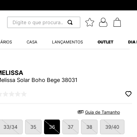
Digite o que procura...
 BUSCADOS
ÁRIOS
CASA
LANÇAMENTOS
OUTLET
DIA
S BALANCE 530
MINI BABY
A WHITE
MELISSA
elissa Solar Boho Bege 38031
LIDE
Guia de Tamanho
S VANS ULTRARANGE
33/34
35
36
37
38
39/40