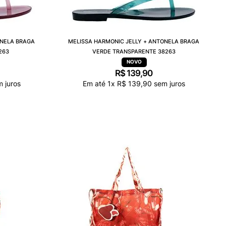
ONELA BRAGA
MELISSA HARMONIC JELLY + ANTONELA BRAGA
263
VERDE TRANSPARENTE 38263
R$
139
,
90
 juros
Em até
1
x
R$
139
,
90
sem juros