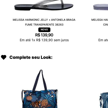
MELISSA HARMONIC JELLY + ANTONELA BRAGA
MELISSA HA
FUME TRANSPARENTE 38263
CI
R$
139
,
90
Em até
1
x
R$
139
,
90
sem juros
Em a
Complete seu Look: