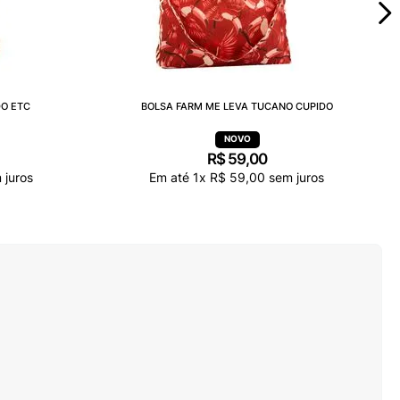
DO ETC
BOLSA FARM ME LEVA TUCANO CUPIDO
R$
59
,
00
 juros
Em até
1
x
R$
59
,
00
sem juros