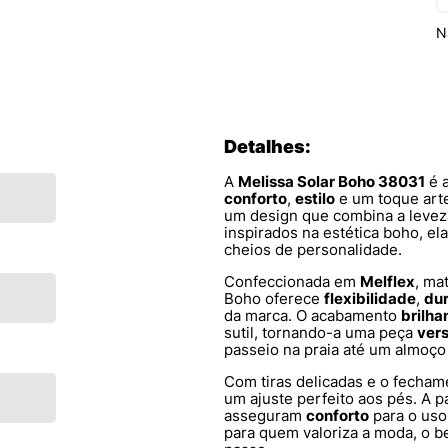
N
Detalhes:
A
Melissa Solar Boho 38031
é a
conforto
,
estilo
e um toque arte
um design que combina a levez
inspirados na estética boho, el
cheios de personalidade.
Confeccionada em
Melflex
, ma
Boho oferece
flexibilidade
,
dur
da marca. O acabamento
brilha
sutil, tornando-a uma peça
vers
passeio na praia até um almoço
Com tiras delicadas e o fechame
um ajuste perfeito aos pés. A 
asseguram
conforto
para o uso
para quem valoriza a moda, o b