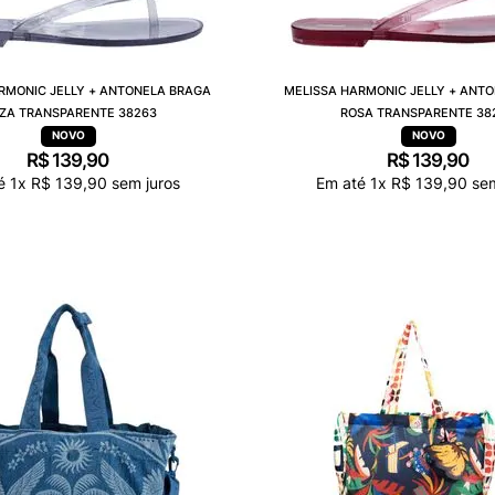
RMONIC JELLY + ANTONELA BRAGA
MELISSA HARMONIC JELLY + ANT
NZA TRANSPARENTE 38263
ROSA TRANSPARENTE 38
R$
139
,
90
R$
139
,
90
té
1
x
R$
139
,
90
sem juros
Em até
1
x
R$
139
,
90
sem