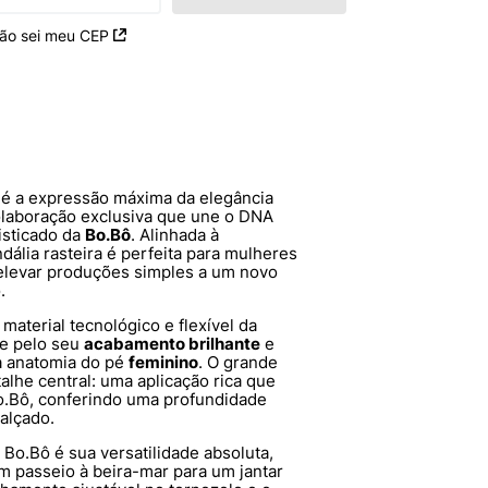
ão sei meu CEP
é a expressão máxima da elegância
olaboração exclusiva que une o DNA
isticado da
Bo.Bô
. Alinhada à
ndália rasteira é perfeita para mulheres
levar produções simples a um novo
.
material tecnológico e flexível da
e pelo seu
acabamento brilhante
e
 a anatomia do pé
feminino
. O grande
alhe central: uma aplicação rica que
o.Bô, conferindo uma profundidade
calçado.
 Bo.Bô é sua versatilidade absoluta,
m passeio à beira-mar para um jantar