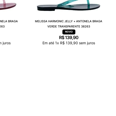
ONELA BRAGA
MELISSA HARMONIC JELLY + ANTONELA BRAGA
263
VERDE TRANSPARENTE 38263
R$
139
,
90
 juros
Em até
1
x
R$
139
,
90
sem juros