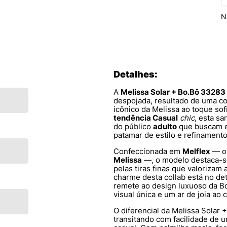
N
Detalhes:
A
Melissa Solar + Bo.Bô 33283
despojada, resultado de uma c
icônico da Melissa ao toque sof
tendência Casual
chic
, esta sa
do público
adulto
que buscam e
patamar de estilo e refinamento
Confeccionada em
Melflex
— o 
Melissa
—, o modelo destaca-s
pelas tiras finas que valorizam
charme desta collab está no det
remete ao design luxuoso da B
visual única e um ar de joia ao 
O diferencial da Melissa Solar +
transitando com facilidade de u