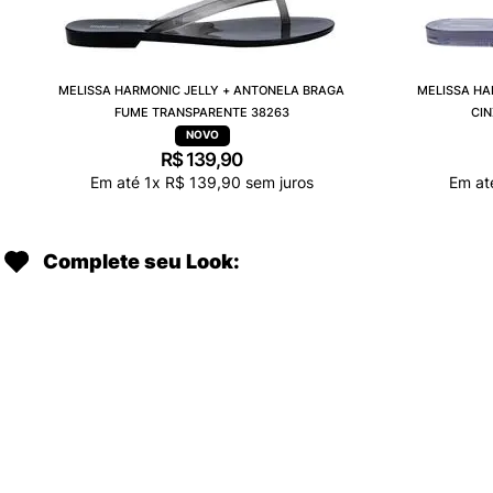
MELISSA HARMONIC JELLY + ANTONELA BRAGA
MELISSA HA
FUME TRANSPARENTE 38263
CI
R$
139
,
90
Em até
1
x
R$
139
,
90
sem juros
Em a
Complete seu Look: