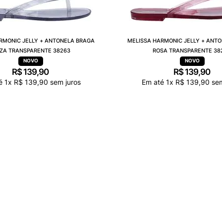
RMONIC JELLY + ANTONELA BRAGA
MELISSA HARMONIC JELLY + ANT
NZA TRANSPARENTE 38263
ROSA TRANSPARENTE 38
R$
139
,
90
R$
139
,
90
té
1
x
R$
139
,
90
sem juros
Em até
1
x
R$
139
,
90
sem