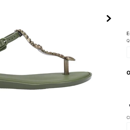
10
º
VEJA COUN
E
Q
O
C