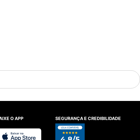
DO ETC
BOLSA FARM ME LEVA TUCANO CUPIDO
R$
59
,
00
 juros
Em até
1
x
R$
59
,
00
sem juros
100%
Recomendam este produto