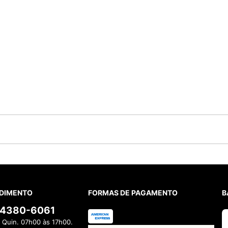
M CARIOCA LENÇO TROPICAL AZUL
BOLSA FARM ME LEVA MUN
R$
389
,
00
R$
59
,
00
té
5
x
R$
77
,
80
sem juros
Em até
1
x
R$
59
,
00
sem
5.0
20
avaliações