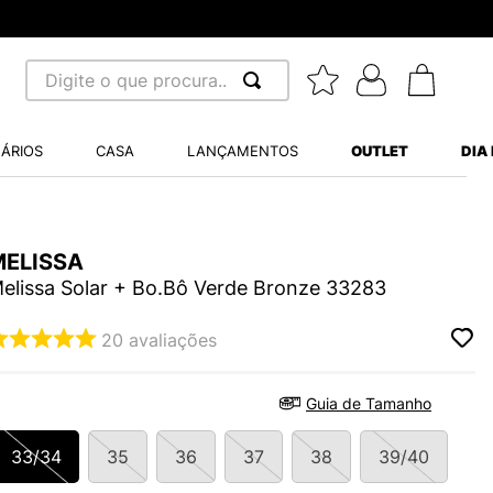
Digite o que procura...
 BUSCADOS
ÁRIOS
CASA
LANÇAMENTOS
OUTLET
DIA
S BALANCE 530
MINI BABY
A WHITE
MELISSA
elissa Solar + Bo.Bô Verde Bronze 33283
20
avaliações
LIDE
Guia de Tamanho
S VANS ULTRARANGE
33/34
35
36
37
38
39/40