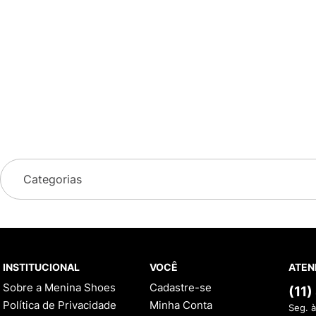
BOLSA FAR
Em a
BOLSA FARM ME LEVA LENÇO MAGIA TROPICAL
R$
59
,
00
Em até
1
x
R$
59
,
00
sem juros
Avaliações
5
estrelas
19
4
estrelas
1
3
estrelas
0
2
estrelas
0