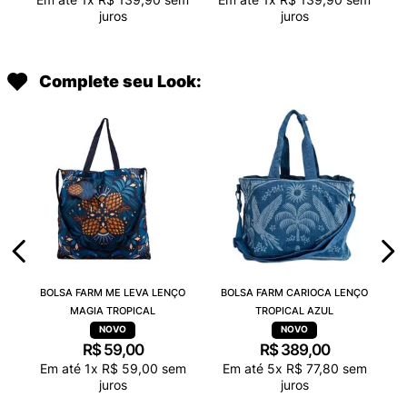
juros
juros
Complete seu Look:
BOLSA FARM ME LEVA LENÇO
BOLSA FARM CARIOCA LENÇO
MAGIA TROPICAL
TROPICAL AZUL
R$
59
,
00
R$
389
,
00
Em até
1
x
R$
59
,
00
sem
Em até
5
x
R$
77
,
80
sem
juros
juros