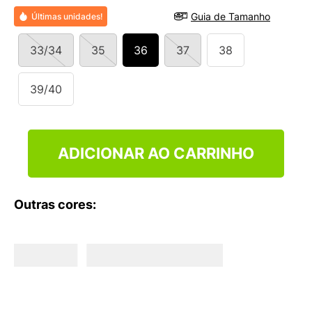
9
º
NEW 530
Guia de Tamanho
Últimas unidades!
10
º
VEJA COUNTRY
33/34
35
36
37
38
39/40
ADICIONAR AO CARRINHO
Outras cores: