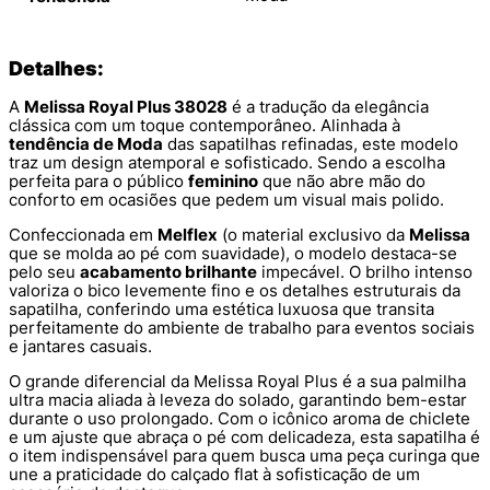
Detalhes:
A
Melissa Royal Plus 38028
é a tradução da elegância
clássica com um toque contemporâneo. Alinhada à
tendência de Moda
das sapatilhas refinadas, este modelo
traz um design atemporal e sofisticado. Sendo a escolha
perfeita para o público
feminino
que não abre mão do
conforto em ocasiões que pedem um visual mais polido.
Confeccionada em
Melflex
(o material exclusivo da
Melissa
que se molda ao pé com suavidade), o modelo destaca-se
pelo seu
acabamento brilhante
impecável. O brilho intenso
valoriza o bico levemente fino e os detalhes estruturais da
sapatilha, conferindo uma estética luxuosa que transita
perfeitamente do ambiente de trabalho para eventos sociais
e jantares casuais.
O grande diferencial da Melissa Royal Plus é a sua palmilha
ultra macia aliada à leveza do solado, garantindo bem-estar
durante o uso prolongado. Com o icônico aroma de chiclete
e um ajuste que abraça o pé com delicadeza, esta sapatilha é
o item indispensável para quem busca uma peça curinga que
une a praticidade do calçado flat à sofisticação de um