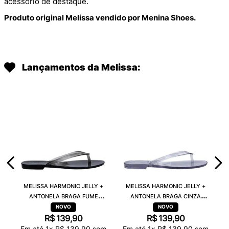
acessório de destaque.
Produto original Melissa vendido por Menina Shoes.
Lançamentos da Melissa:
MELISSA HARMONIC JELLY +
MELISSA HARMONIC JELLY +
ANTONELA BRAGA FUME
ANTONELA BRAGA CINZA
TRANSPARENTE 38263
TRANSPARENTE 38263
R$
139
,
90
R$
139
,
90
Em até
1
x
R$
139
,
90
sem
Em até
1
x
R$
139
,
90
sem