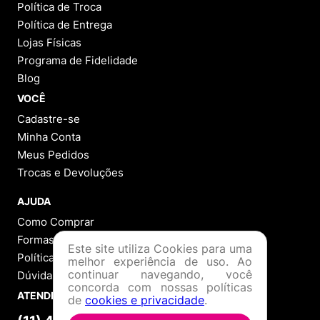
Política de Troca
Política de Entrega
Lojas Físicas
Programa de Fidelidade
Blog
VOCÊ
Cadastre-se
Minha Conta
Meus Pedidos
Trocas e Devoluções
AJUDA
Como Comprar
Formas de Pagamento
Este site utiliza Cookies para uma
Política de Troca
melhor experiência de uso. Ao
continuar navegando, você
Dúvidas Frequentes
concorda com nossas políticas
ATENDIMENTO
de
cookies e privacidade
.