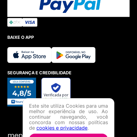
BAIXE O APP
SEGURANÇA E CREDIBILIDADE
Este site utiliza Cookies para uma
melhor experiência de uso. Ao
continuar navegando, você
concorda com nossas políticas
de
cookies e privacidade
.