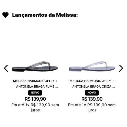
Lançamentos da Melissa:
MELISSA HARMONIC JELLY +
MELISSA HARMONIC JELLY +
ANTONELA BRAGA FUME
ANTONELA BRAGA CINZA
TRANSPARENTE 38263
TRANSPARENTE 38263
R$
139
,
90
R$
139
,
90
Em até
1
x
R$
139
,
90
sem
Em até
1
x
R$
139
,
90
sem
juros
juros