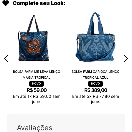
Complete seu Look:
BOLSA FARM ME LEVA LENÇO
BOLSA FARM CARIOCA LENÇO
MAGIA TROPICAL
TROPICAL AZUL
R$
59
,
00
R$
389
,
00
Em até
1
x
R$
59
,
00
sem
Em até
5
x
R$
77
,
80
sem
juros
juros
Avaliações