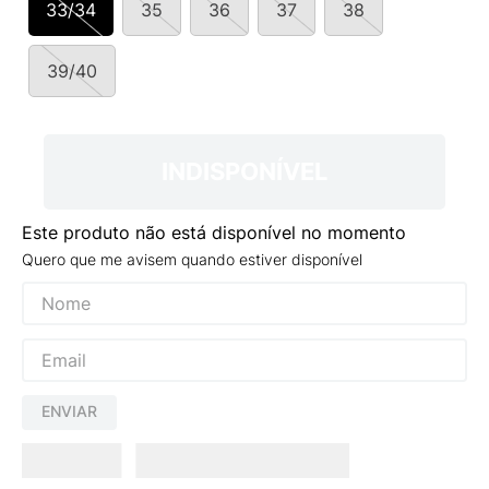
33/34
35
36
37
38
9
º
NEW 530
10
º
VEJA COUNTRY
39/40
INDISPONÍVEL
Este produto não está disponível no momento
Quero que me avisem quando estiver disponível
ENVIAR