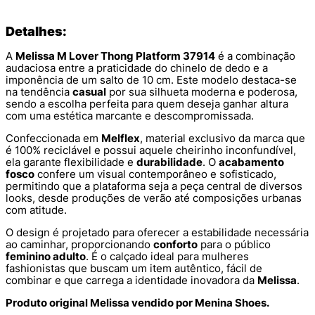
Detalhes:
A
Melissa M Lover Thong Platform 37914
é a combinação
audaciosa entre a praticidade do chinelo de dedo e a
imponência de um salto de 10 cm. Este modelo destaca-se
na tendência
casual
por sua silhueta moderna e poderosa,
sendo a escolha perfeita para quem deseja ganhar altura
com uma estética marcante e descompromissada.
Confeccionada em
Melflex
, material exclusivo da marca que
é 100% reciclável e possui aquele cheirinho inconfundível,
ela garante flexibilidade e
durabilidade
. O
acabamento
fosco
confere um visual contemporâneo e sofisticado,
permitindo que a plataforma seja a peça central de diversos
looks, desde produções de verão até composições urbanas
com atitude.
O design é projetado para oferecer a estabilidade necessária
ao caminhar, proporcionando
conforto
para o público
feminino adulto
. É o calçado ideal para mulheres
fashionistas que buscam um item autêntico, fácil de
combinar e que carrega a identidade inovadora da
Melissa
.
Produto original Melissa vendido por Menina Shoes.