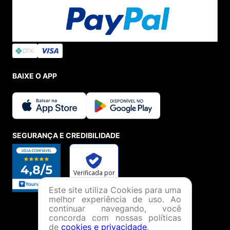
BAIXE O APP
SEGURANÇA E CREDIBILIDADE
Este site utiliza Cookies para uma
melhor experiência de uso. Ao
continuar navegando, você
concorda com nossas políticas
de
cookies e privacidade
.