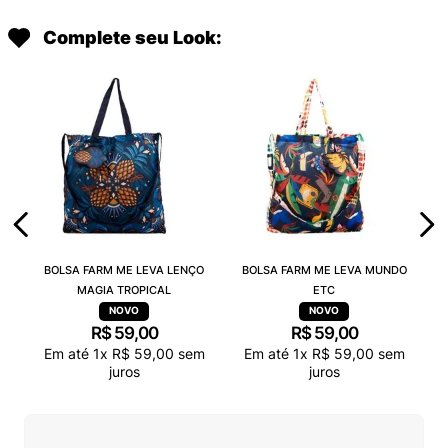
Complete seu Look:
BOLSA FARM ME LEVA LENÇO
BOLSA FARM ME LEVA MUNDO
MAGIA TROPICAL
ETC
R$
59
,
00
R$
59
,
00
Em até
1
x
R$
59
,
00
sem
Em até
1
x
R$
59
,
00
sem
juros
juros