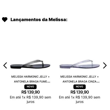
Lançamentos da Melissa:
MELISSA HARMONIC JELLY +
MELISSA HARMONIC JELLY +
ANTONELA BRAGA FUME
ANTONELA BRAGA CINZA
TRANSPARENTE 38263
TRANSPARENTE 38263
R$
139
,
90
R$
139
,
90
Em até
1
x
R$
139
,
90
sem
Em até
1
x
R$
139
,
90
sem
juros
juros