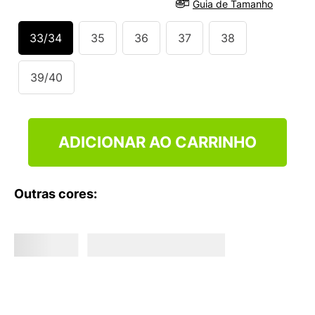
Guia de Tamanho
9
º
VANS TÊNIS VANS ULTRARANGE
10
º
NEW BALANCE 204L
33/34
35
36
37
38
39/40
ADICIONAR AO CARRINHO
Outras cores: