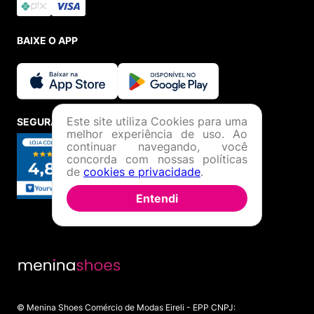
BAIXE O APP
Este site utiliza Cookies para uma
SEGURANÇA E CREDIBILIDADE
melhor experiência de uso. Ao
continuar navegando, você
concorda com nossas políticas
de
cookies e privacidade
.
Entendi
© Menina Shoes Comércio de Modas Eireli - EPP CNPJ: