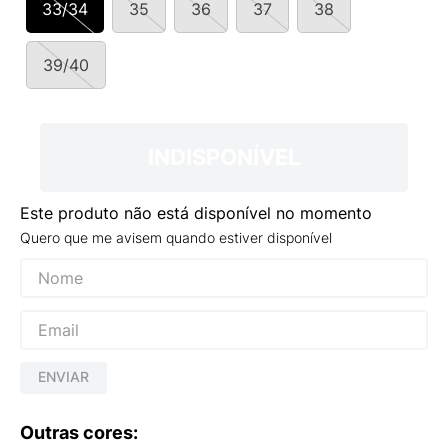
33/34
35
36
37
38
9
º
VANS TÊNIS VANS ULTRARANGE
10
º
NEW 530
39/40
INDISPONÍVEL
Este produto não está disponível no momento
Quero que me avisem quando estiver disponível
ENVIAR
Outras cores: