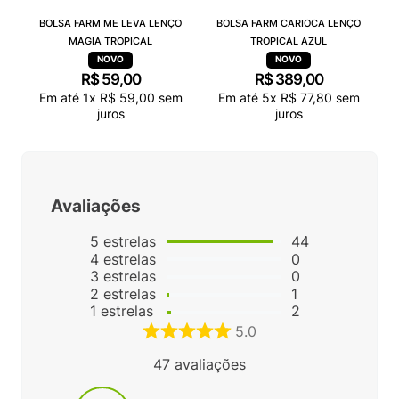
BOLSA FARM ME LEVA LENÇO
BOLSA FARM CARIOCA LENÇO
MAGIA TROPICAL
TROPICAL AZUL
R$
59
,
00
R$
389
,
00
Em até
1
x
R$
59
,
00
sem
Em até
5
x
R$
77
,
80
sem
juros
juros
Avaliações
5
estrelas
44
4
estrelas
0
3
estrelas
0
2
estrelas
1
1
estrelas
2
5.0
47
avaliações