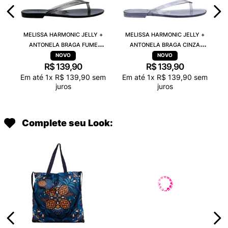
MELISSA HARMONIC JELLY +
MELISSA HARMONIC JELLY +
ANTONELA BRAGA FUME
ANTONELA BRAGA CINZA
TRANSPARENTE 38263
TRANSPARENTE 38263
R$
139
,
90
R$
139
,
90
Em até
1
x
R$
139
,
90
sem
Em até
1
x
R$
139
,
90
sem
juros
juros
Complete seu Look: