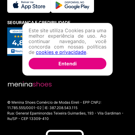
SEGURANÇA E CREDIBILIDADE
Este site utiliza Cookies para uma
melhor experiência de uso. Ao
continuar navegando, você
concorda com nossas políticas
de
cookies e privacidade
.
Entendi
© Menina Shoes Comércio de Modas Eireli - EPP CNPJ:
11.785.555/0001-02 | IE: 387.208.543.115
Rua: General Epaminondas Teixeira Guimarães, 193 - Vila Gardiman -
Itu/SP - CEP 13309-410