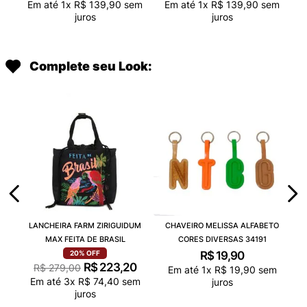
Em até
1
x
R$
139
,
90
sem
Em até
1
x
R$
139
,
90
sem
juros
juros
Complete seu Look:
LANCHEIRA FARM ZIRIGUIDUM
CHAVEIRO MELISSA ALFABETO
MAX FEITA DE BRASIL
CORES DIVERSAS 34191
R$
19
,
90
20%
OFF
R$
223
,
20
R$
279
,
00
Em até
1
x
R$
19
,
90
sem
Em até
3
x
R$
74
,
40
sem
juros
juros