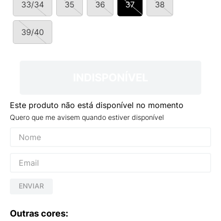
33/34
35
36
37
38
9
º
NEW 530
10
º
VANS TÊNIS VANS ULTRARANGE
39/40
INDISPONÍVEL
Este produto não está disponível no momento
Quero que me avisem quando estiver disponível
ENVIAR
Outras cores: