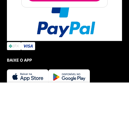
BAIXE O APP
SEGURANÇA E CREDIBILIDADE
ADICIONAR AO CARRINHO