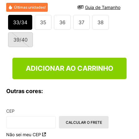
9
º
NEW 530
Guia de Tamanho
Últimas unidades!
10
º
VEJA COUNTRY
33/34
35
36
37
38
39/40
ADICIONAR AO CARRINHO
Outras cores:
CEP
CALCULAR O FRETE
Não sei meu CEP