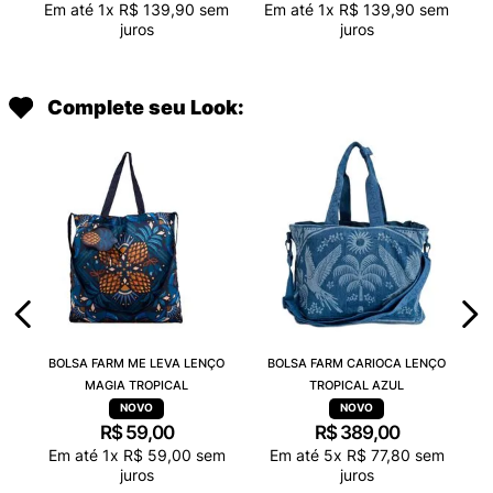
Em até
1
x
R$
139
,
90
sem
Em até
1
x
R$
139
,
90
sem
juros
juros
Complete seu Look:
BOLSA FARM ME LEVA LENÇO
BOLSA FARM CARIOCA LENÇO
MAGIA TROPICAL
TROPICAL AZUL
R$
59
,
00
R$
389
,
00
Em até
1
x
R$
59
,
00
sem
Em até
5
x
R$
77
,
80
sem
juros
juros