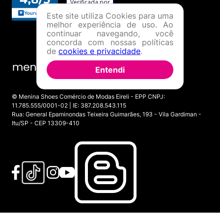
Este site utiliza Cookies para uma
melhor experiência de uso. Ao
continuar navegando, você
concorda com nossas políticas
de
cookies e privacidade
.
Entendi
© Menina Shoes Comércio de Modas Eireli - EPP CNPJ:
11.785.555/0001-02 | IE: 387.208.543.115
Rua: General Epaminondas Teixeira Guimarães, 193 - Vila Gardiman -
Itu/SP - CEP 13309-410