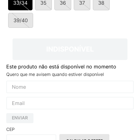
33/34
35
36
37
38
9
º
VANS TÊNIS VANS ULTRARANGE
10
º
NEW BALANCE 204L
39/40
INDISPONÍVEL
Este produto não está disponível no momento
Quero que me avisem quando estiver disponível
ENVIAR
CEP