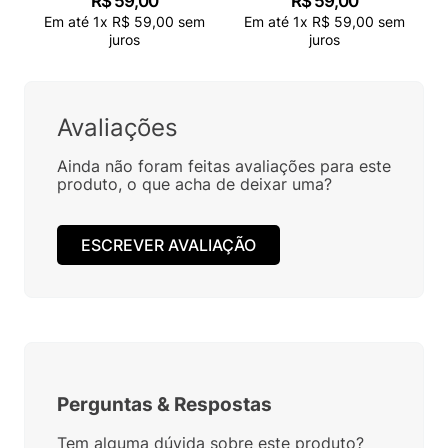
R$
59
,
00
R$
59
,
00
Em até
1
x
R$
59
,
00
sem
Em até
1
x
R$
59
,
00
sem
juros
juros
Avaliações
Ainda não foram feitas avaliações para este
produto, o que acha de deixar uma?
ESCREVER AVALIAÇÃO
Perguntas
&
Respostas
Tem alguma dúvida sobre este produto?