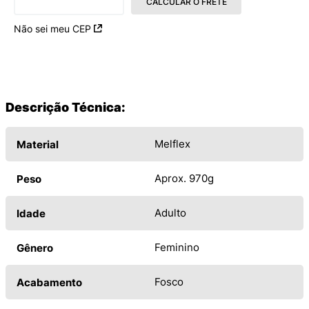
CALCULAR O FRETE
Não sei meu CEP
Descrição Técnica:
Melflex
Material
Aprox. 970g
Peso
Adulto
Idade
Feminino
Gênero
Fosco
Acabamento