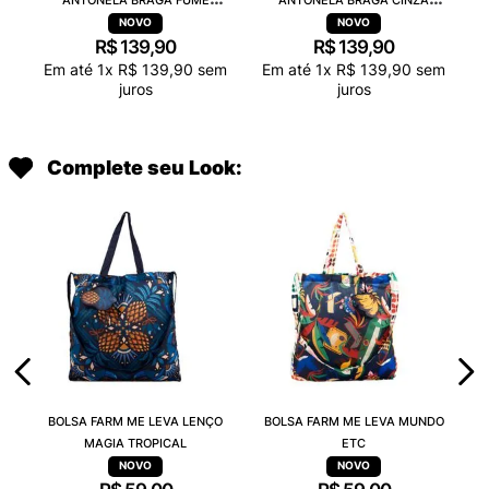
TRANSPARENTE 38263
TRANSPARENTE 38263
R$
139
,
90
R$
139
,
90
Em até
1
x
R$
139
,
90
sem
Em até
1
x
R$
139
,
90
sem
juros
juros
Complete seu Look:
BOLSA FARM ME LEVA LENÇO
BOLSA FARM ME LEVA MUNDO
MAGIA TROPICAL
ETC