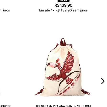
R$
139
,
90
 juros
Em até
1
x
R$
139
,
90
sem juros
 CUPIDO
BOLSA FARM PRAIANA O AMOR ME PEGOU