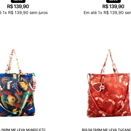
R$
139
,
90
R$
139
,
90
té
1
x
R$
139
,
90
sem juros
Em até
1
x
R$
139
,
90
sem
 FARM ME LEVA MUNDO ETC
BOLSA FARM ME LEVA TUCANO