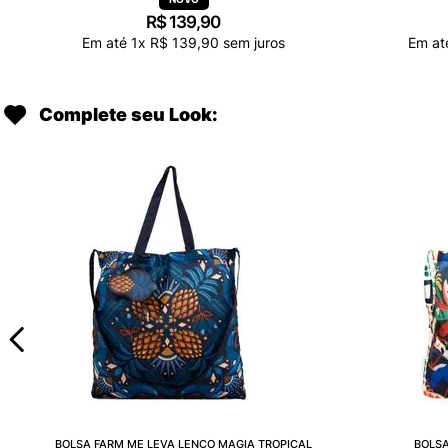
R$
139
,
90
Em até
1
x
R$
139
,
90
sem juros
Em a
Complete seu Look:
BOLSA FARM ME LEVA LENÇO MAGIA TROPICAL
BOLSA