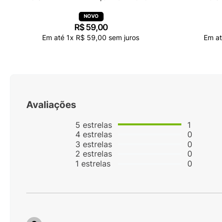
R$
59
,
00
Em até
1
x
R$
59
,
00
sem juros
Em a
Avaliações
5
estrelas
1
4
estrelas
0
3
estrelas
0
2
estrelas
0
1
estrelas
0