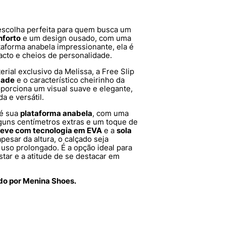
escolha perfeita para quem busca um
nforto
e um design ousado, com uma
aforma anabela impressionante, ela é
acto e cheios de personalidade.
terial exclusivo da Melissa, a Free Slip
dade
e o característico cheirinho da
porciona um visual suave e elegante,
a e versátil.
 é sua
plataforma anabela
, com uma
lguns centímetros extras e um toque de
 leve com tecnologia em EVA
e a
sola
esar da altura, o calçado seja
 uso prolongado. É a opção ideal para
tar e a atitude de se destacar em
ido por Menina Shoes.