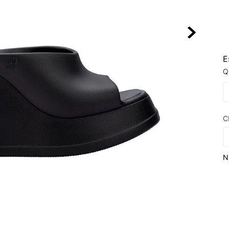
10
º
NEW BALA
E
Q
C
N