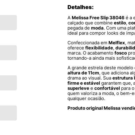
Detalhes:
A
Melissa Free Slip 38046
é a 
calçado que combine
estilo
,
co
pegada de
moda
. Com uma plat
ideal para compor looks de imp
Confeccionada em
Melflex
, ma
oferece
flexibilidade
,
durabili
marca. O acabamento
fosco
pro
tornando-a ainda mais sofisticad
A grande estrela deste modelo
altura de 11cm
, que adiciona a
drama ao visual. Sua
estrutura
firme e estável
garantem que, ap
superleve
e
confortável
para o
quem valoriza a moda, o bem-es
qualquer ocasião.
Produto original Melissa vend