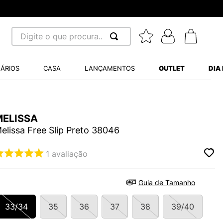
Digite o que procura...
 BUSCADOS
ÁRIOS
CASA
LANÇAMENTOS
OUTLET
DIA
S BALANCE 530
A WHITE
MELISSA
MINI BABY
elissa Free Slip Preto 38046
1
avaliação
LIDE
Guia de Tamanho
33/34
35
36
37
38
39/40
S VANS ULTRARANGE