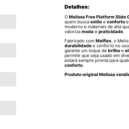
Detalhes:
O
Melissa Free Platform Slide 
quem busca
estilo
e
conforto
e
moderno e materiais de alta qua
valoriza
moda
e
praticidade
.
Fabricado com
Melflex
, o Meli
durabilidade
e conforto no uso 
garante um toque de
brilho
e
e
permite que seja usado em dive
estará sempre pronta para qua
conforto
.
Produto original Melissa vend