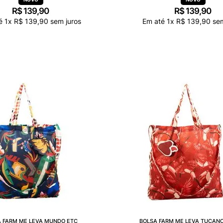
R$
139
,
90
R$
139
,
90
té
1
x
R$
139
,
90
sem juros
Em até
1
x
R$
139
,
90
sem
 FARM ME LEVA MUNDO ETC
BOLSA FARM ME LEVA TUCANO