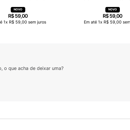
R$
59
,
00
R$
59
,
00
té
1
x
R$
59
,
00
sem juros
Em até
1
x
R$
59
,
00
sem
o, o que acha de deixar uma?