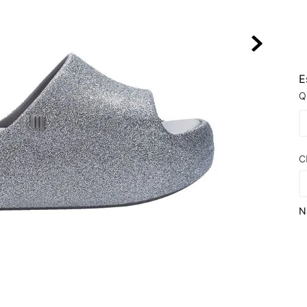
10
º
NEW 530
E
Q
C
N