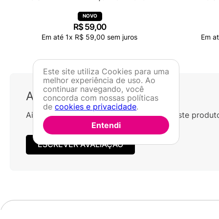
R$
59
,
00
Em até
1
x
R$
59
,
00
sem juros
Em a
Este site utiliza Cookies para uma
melhor experiência de uso. Ao
continuar navegando, você
Avaliações
concorda com nossas políticas
de
cookies e privacidade
.
Ainda não foram feitas avaliações para este produt
Entendi
ESCREVER AVALIAÇÃO
Categorias