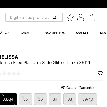
Digite o que procura...
 BUSCADOS
ÁRIOS
CASA
LANÇAMENTOS
OUTLET
DIA
S BALANCE 530
MINI BABY
MELISSA
A WHITE
elissa Free Platform Slide Glitter Cinza 36126
LIDE
Guia de Tamanho
S VANS ULTRARANGE
33/34
35
36
37
38
39/40
TRY