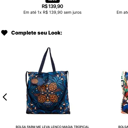
R$
139
,
90
Em até
1
x
R$
139
,
90
sem juros
Em a
Complete seu Look:
BOLSA FARM ME LEVA LENÇO MAGIA TROPICAL
BOLSA