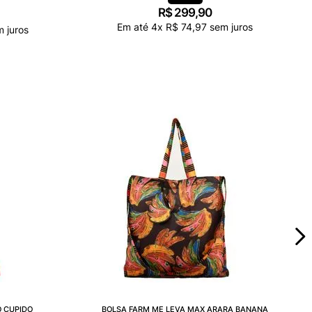
R$
299
,
90
Em até
4
x
R$
74
,
97
sem juros
 juros
 CUPIDO
BOLSA FARM ME LEVA MAX ARARA BANANA