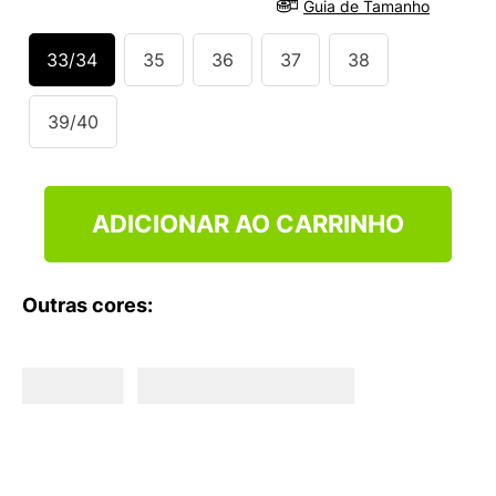
Guia de Tamanho
9
º
NEW 530
10
º
VANS TÊNIS VANS ULTRARANGE
33/34
35
36
37
38
39/40
ADICIONAR AO CARRINHO
Outras cores: