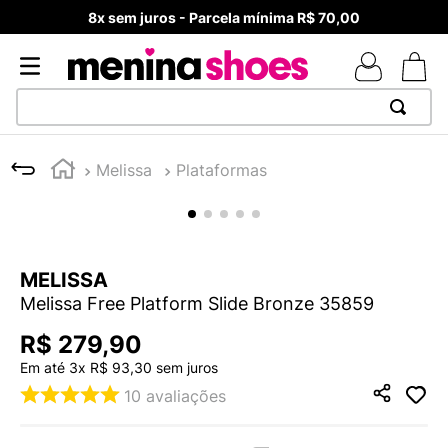
8x sem juros - Parcela mínima R$ 70,00
TERMOS MAIS BUSCADOS
Melissa
Plataformas
1
º
TÊNIS NEWS BALANCE 530
2
º
NEW 9060
3
º
MELISSAS MINI BABY
MELISSA
4
º
TÊNIS VEJA WHITE
Melissa Free Platform Slide Bronze 35859
5
º
ADIDAS
R$
279
,
90
6
º
SAMBA
Em até
3
x
R$
93
,
30
sem juros
7
º
MELISSA SLIDE
10
avaliações
8
º
NEW BALANCE 204L