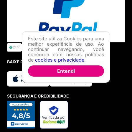
Este site utiliza Cookies para uma
melhor experiência de uso. Ao
continuar navegando, você
concorda com nossas políticas
de
cookies e privacidade
.
BAIXE O APP
Entendi
SEGURANÇA E CREDIBILIDADE