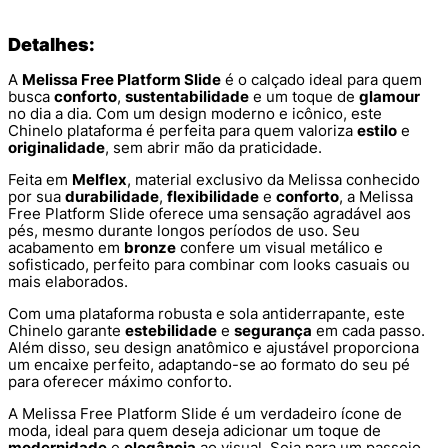
Detalhes:
A
Melissa Free Platform Slide
é o calçado ideal para quem
busca
conforto
,
sustentabilidade
e um toque de
glamour
no dia a dia. Com um design moderno e icônico, este
Chinelo plataforma é perfeita para quem valoriza
estilo
e
originalidade
, sem abrir mão da praticidade.
Feita em
Melflex
, material exclusivo da Melissa conhecido
por sua
durabilidade
,
flexibilidade
e
conforto
, a Melissa
Free Platform Slide oferece uma sensação agradável aos
pés, mesmo durante longos períodos de uso. Seu
acabamento em
bronze
confere um visual metálico e
sofisticado, perfeito para combinar com looks casuais ou
mais elaborados.
Com uma plataforma robusta e sola antiderrapante, este
Chinelo garante
estebilidade
e
segurança
em cada passo.
Além disso, seu design anatômico e ajustável proporciona
um encaixe perfeito, adaptando-se ao formato do seu pé
para oferecer máximo conforto.
A Melissa Free Platform Slide é um verdadeiro ícone de
moda, ideal para quem deseja adicionar um toque de
modernidade
e
elegância
ao visual. Seja para um passeio