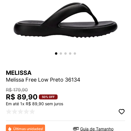
9
º
VANS TÊNIS VANS ULTRARANGE
10
º
NEW BALANCE 204L
MELISSA
Melissa Free Low Preto 36134
R$
179
,
90
R$
89
,
90
50%
OFF
Em até
1
x
R$
89
,
90
sem juros
Guia de Tamanho
Últimas unidades!