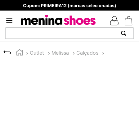
Cupom: PRIMEIRA12 (marcas selecionadas)
TERMOS MAIS BUSCADOS
Melissa
Chinelos
1
º
TÊNIS NEWS BALANCE 530
2
º
NEW 9060
3
º
TÊNIS VEJA WHITE
4
º
MELISSAS MINI BABY
5
º
ADIDAS
6
º
SAMBA
7
º
MELISSA SLIDE
8
º
NEW 530