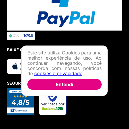
Formas de Pagamento
Política de Troca
Dúvidas Frequentes
ATENDIMENTO
(11) 4380-6061
Seg. à Quin. 07h00 às 17h00.
Sex. 08h00 às 17h00.
Este site utiliza Cookies para uma
melhor experiência de uso. Ao
WHATSAPP
continuar navegando, você
concorda com nossas políticas
(11) 4380-6061
de
cookies e privacidade
.
Seg. à Quin. 07h00 às 17h00.
Sex. 08h00 às 17h00.
Entendi
FALAR AGORA
FORMAS DE PAGAMENTO