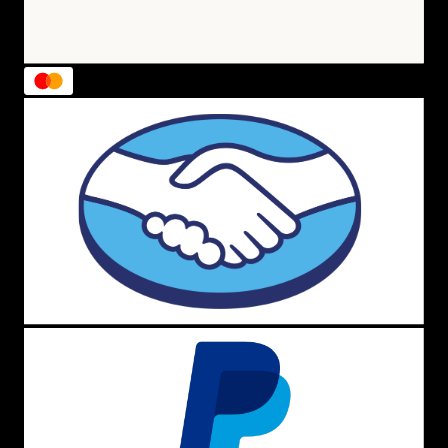
INSTITUCIONAL
Sobre a Menina Shoes
Política de Privacidade
Política de Troca
Política de Entrega
Lojas Físicas
Programa de Fidelidade
Blog
VOCÊ
Cadastre-se
Minha Conta
Meus Pedidos
Trocas e Devoluções
AJUDA
Como Comprar