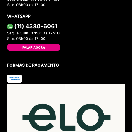
Perguntas
&
Respostas
Tem alguma dúvida sobre este produto?
Pergunte ao lojista e a outros compradores!
FAZER PERGUNTA
Este produto ainda não possui Perguntas e
Respostas.
1 - 0
de
0
Categorias