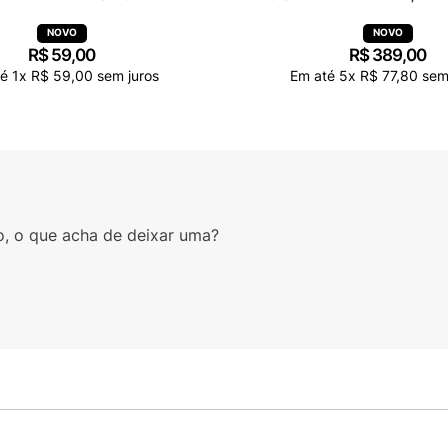
R$
59
,
00
R$
389
,
00
té
1
x
R$
59
,
00
sem juros
Em até
5
x
R$
77
,
80
sem 
o, o que acha de deixar uma?