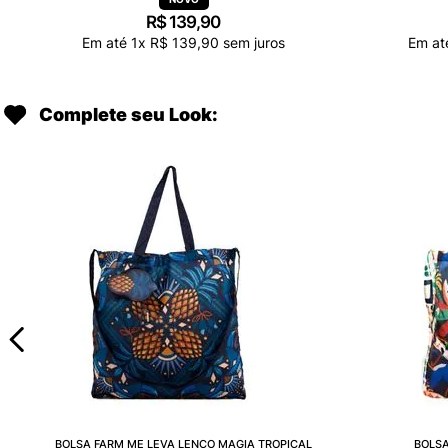
R$
139
,
90
Em até
1
x
R$
139
,
90
sem juros
Em a
Complete seu Look:
BOLSA FARM ME LEVA LENÇO MAGIA TROPICAL
BOLSA