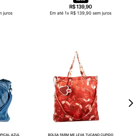
R$
139
,
90
 juros
Em até
1
x
R$
139
,
90
sem juros
PICAL AZUL
BOLSA FARM ME LEVA TUCANO CUPIDO