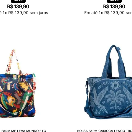
R$
139
,
90
R$
139
,
90
té
1
x
R$
139
,
90
sem juros
Em até
1
x
R$
139
,
90
sem
 FARM ME LEVA MUNDO ETC
BOLSA FARM CARIOCA LENÇO TRO