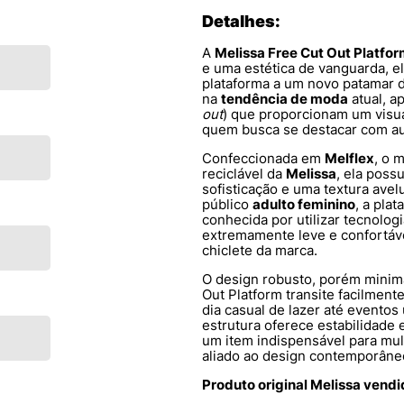
Detalhes:
A
Melissa Free Cut Out Platfo
e uma estética de vanguarda, e
plataforma a um novo patamar d
na
tendência de moda
atual, a
out
) que proporcionam um visua
quem busca se destacar com au
Confeccionada em
Melflex
, o 
reciclável da
Melissa
, ela poss
sofisticação e uma textura avel
público
adulto feminino
, a pla
conhecida por utilizar tecnolo
extremamente leve e confortáve
chiclete da marca.
O design robusto, porém minima
Out Platform transite facilment
dia casual de lazer até evento
estrutura oferece estabilidade
um item indispensável para mu
aliado ao design contemporâne
Produto original Melissa vend