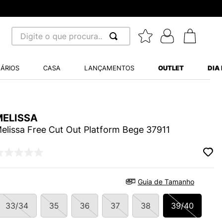
Digite o que procura...
 BUSCADOS
ÁRIOS
CASA
LANÇAMENTOS
OUTLET
DIA
S BALANCE 530
MINI BABY
A WHITE
MELISSA
elissa Free Cut Out Platform Bege 37911
LIDE
Guia de Tamanho
S VANS ULTRARANGE
33/34
35
36
37
38
39/40