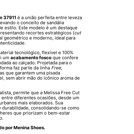
rm 37911
é a união perfeita entre leveza
levando o conceito de sandália
e estilo. Este modelo é um destaque
presentando recortes estratégicos (
cut
l geométrico e moderno, ideal para
tenticidade.
material tecnológico, flexível e 100%
ui um
acabamento fosco
que confere
udada ao calçado. Projetada para o
taforma faz parte da linha
Free
,
gias que garantem uma pisada
l, sem abrir mão do icônico aroma de
lista, permite que a Melissa Free Cut
e entre diferentes ocasiões, desde um
s urbanos mais elaborados. Sua
 e durabilidade, consolidando-se como
lheres que priorizam o bem-estar
o.
ido por Menina Shoes.