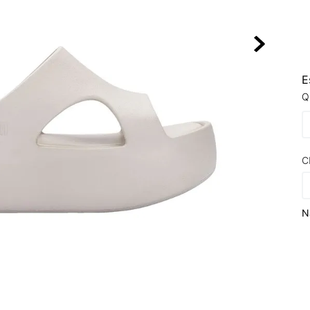
10
º
VEJA COUN
E
Q
C
N