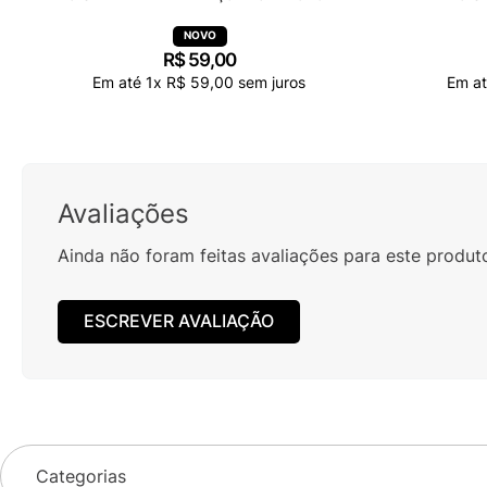
R$
59
,
00
Em até
1
x
R$
59
,
00
sem juros
Em a
Avaliações
Ainda não foram feitas avaliações para este produt
ESCREVER AVALIAÇÃO
Categorias