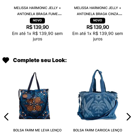
MELISSA HARMONIC JELLY +
MELISSA HARMONIC JELLY +
ANTONELA BRAGA FUME
ANTONELA BRAGA CINZA
TRANSPARENTE 38263
TRANSPARENTE 38263
R$
139
,
90
R$
139
,
90
Em até
1
x
R$
139
,
90
sem
Em até
1
x
R$
139
,
90
sem
juros
juros
Complete seu Look:
BOLSA FARM ME LEVA LENÇO
BOLSA FARM CARIOCA LENÇO