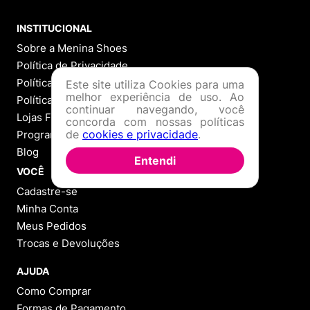
INSTITUCIONAL
Sobre a Menina Shoes
Política de Privacidade
Política de Troca
Este site utiliza Cookies para uma
melhor experiência de uso. Ao
Política de Entrega
continuar navegando, você
Lojas Físicas
concorda com nossas políticas
de
cookies e privacidade
.
Programa de Fidelidade
Blog
Entendi
VOCÊ
Cadastre-se
Minha Conta
Meus Pedidos
Trocas e Devoluções
AJUDA
Como Comprar
Formas de Pagamento