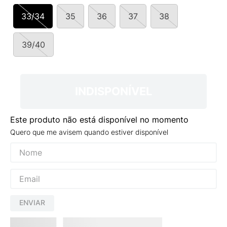
9
º
NEW 530
33/34
35
36
37
38
10
º
VEJA COUNTRY
39/40
INDISPONÍVEL
Este produto não está disponível no momento
Quero que me avisem quando estiver disponível
ENVIAR