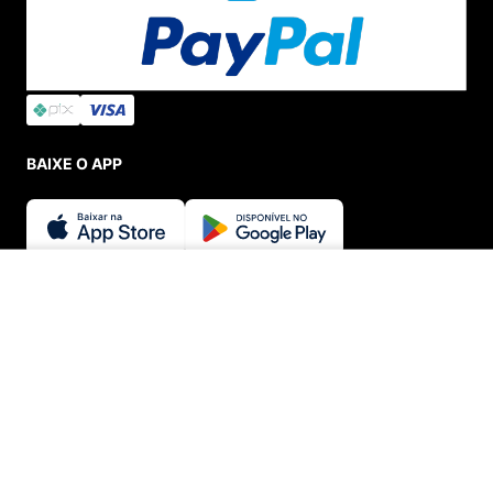
BAIXE O APP
SEGURANÇA E CREDIBILIDADE
ADICIONAR AO CARRINHO