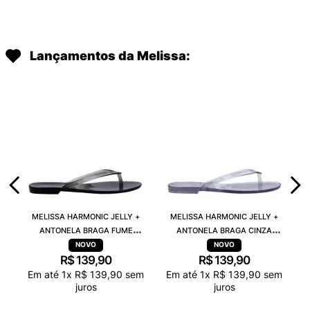
Lançamentos da Melissa:
MELISSA HARMONIC JELLY +
MELISSA HARMONIC JELLY +
ANTONELA BRAGA FUME
ANTONELA BRAGA CINZA
TRANSPARENTE 38263
TRANSPARENTE 38263
R$
139
,
90
R$
139
,
90
Em até
1
x
R$
139
,
90
sem
Em até
1
x
R$
139
,
90
sem
juros
juros