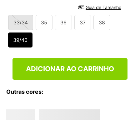
9
º
VANS TÊNIS VANS ULTRARANGE
Guia de Tamanho
10
º
NEW 530
33/34
35
36
37
38
39/40
ADICIONAR AO CARRINHO
Outras cores: