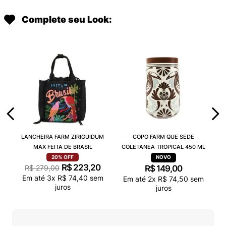
Complete seu Look:
LANCHEIRA FARM ZIRIGUIDUM
COPO FARM QUE SEDE
MAX FEITA DE BRASIL
COLETANEA TROPICAL 450 ML
20%
OFF
R$
223
,
20
R$
279
,
00
R$
149
,
00
Em até
3
x
R$
74
,
40
sem
Em até
2
x
R$
74
,
50
sem
juros
juros