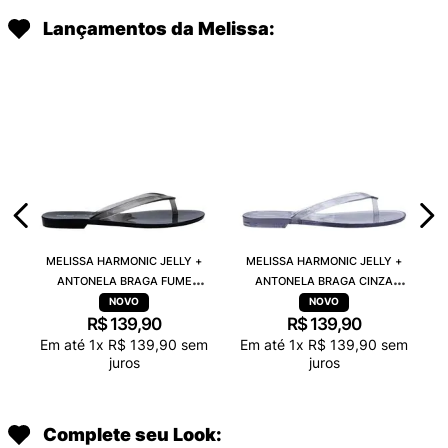
Lançamentos da Melissa:
MELISSA HARMONIC JELLY +
MELISSA HARMONIC JELLY +
ANTONELA BRAGA FUME
ANTONELA BRAGA CINZA
TRANSPARENTE 38263
TRANSPARENTE 38263
R$
139
,
90
R$
139
,
90
Em até
1
x
R$
139
,
90
sem
Em até
1
x
R$
139
,
90
sem
juros
juros
Complete seu Look: