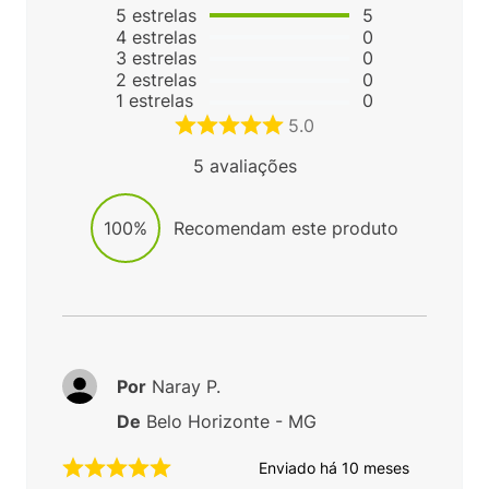
5
estrelas
5
4
estrelas
0
3
estrelas
0
2
estrelas
0
1
estrelas
0
5.0
5
avaliações
100%
Recomendam este produto
Por
Naray P.
De
Belo Horizonte - MG
Enviado há
10 meses