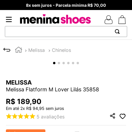
8x sem juros - Parcela mínima R$ 70,00
TERMOS MAIS BUSCADOS
Melissa
Chinelos
1
º
TÊNIS NEWS BALANCE 530
2
º
MELISSAS MINI BABY
3
º
NEW 9060
MELISSA
4
º
TÊNIS VEJA WHITE
Melissa Flatform M Lover Lilás 35858
5
º
ADIDAS
R$
189
,
90
6
º
SAMBA
Em até
2
x
R$
94
,
95
sem juros
7
º
MELISSA SLIDE
5
avaliações
8
º
VANS TÊNIS VANS ULTRARANGE