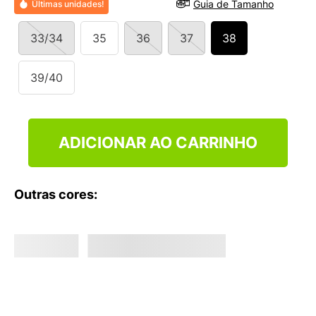
Guia de Tamanho
Últimas unidades!
9
º
VEJA COUNTRY
10
º
NEW 530
33/34
35
36
37
38
39/40
ADICIONAR AO CARRINHO
Outras cores: