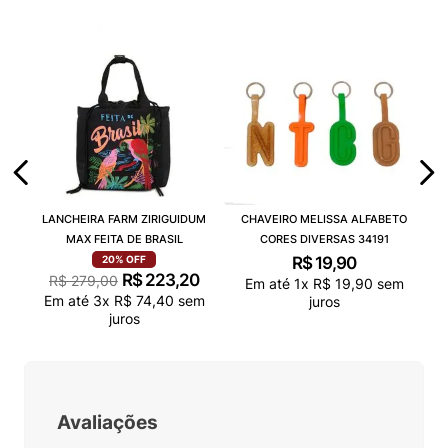
LANCHEIRA FARM ZIRIGUIDUM
CHAVEIRO MELISSA ALFABETO
MAX FEITA DE BRASIL
CORES DIVERSAS 34191
R$
19
,
90
20%
OFF
R$
223
,
20
R$
279
,
00
Em até
1
x
R$
19
,
90
sem
Em até
3
x
R$
74
,
40
sem
juros
juros
Avaliações