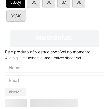
33/34
35
36
37
38
9
º
NEW 530
10
º
VANS TÊNIS VANS ULTRARANGE
39/40
INDISPONÍVEL
Este produto não está disponível no momento
Quero que me avisem quando estiver disponível
ENVIAR