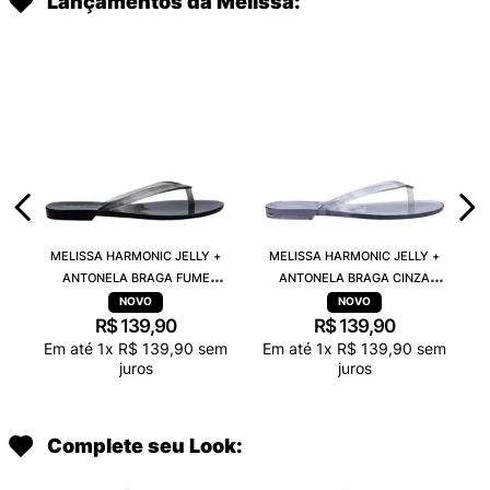
Lançamentos da Melissa:
MELISSA HARMONIC JELLY +
MELISSA HARMONIC JELLY +
ANTONELA BRAGA FUME
ANTONELA BRAGA CINZA
TRANSPARENTE 38263
TRANSPARENTE 38263
R$
139
,
90
R$
139
,
90
Em até
1
x
R$
139
,
90
sem
Em até
1
x
R$
139
,
90
sem
juros
juros
Complete seu Look: