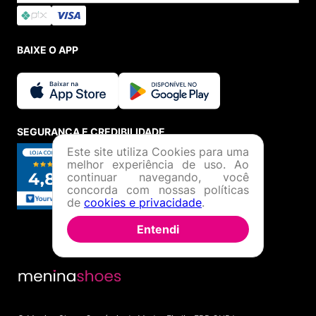
BAIXE O APP
SEGURANÇA E CREDIBILIDADE
Este site utiliza Cookies para uma
melhor experiência de uso. Ao
continuar navegando, você
concorda com nossas políticas
de
cookies e privacidade
.
Entendi