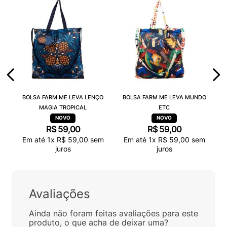
BOLSA FARM ME LEVA LENÇO
BOLSA FARM ME LEVA MUNDO
MAGIA TROPICAL
ETC
R$
59
,
00
R$
59
,
00
Em até
1
x
R$
59
,
00
sem
Em até
1
x
R$
59
,
00
sem
juros
juros
Avaliações
Ainda não foram feitas avaliações para este
produto, o que acha de deixar uma?