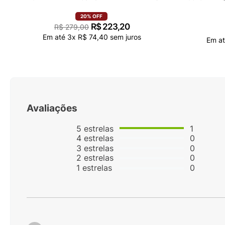
20%
OFF
R$
223
,
20
R$
279
,
00
Em até
3
x
R$
74
,
40
sem juros
Em a
Avaliações
5
estrelas
1
4
estrelas
0
3
estrelas
0
2
estrelas
0
1
estrelas
0