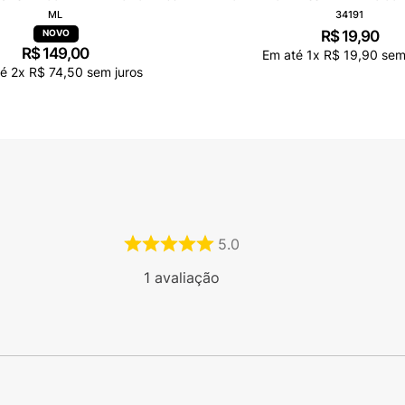
ML
34191
R$
19
,
90
R$
149
,
00
Em até
1
x
R$
19
,
90
sem 
té
2
x
R$
74
,
50
sem juros
5.0
1
avaliação