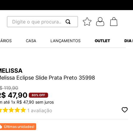
Digite o que procura...
 BUSCADOS
ÁRIOS
CASA
LANÇAMENTOS
OUTLET
DIA
S BALANCE 530
MINI BABY
MELISSA
A WHITE
elissa Eclipse Slide Prata Preto 35998
$
119
,
90
R$
47
,
90
LIDE
60%
OFF
m até
1
x
R$
47
,
90
sem juros
1
avaliação
TRY
S VANS ULTRARANGE
Últimas unidades!