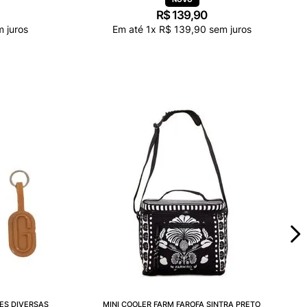
R$
139
,
90
 juros
Em até
1
x
R$
139
,
90
sem juros
ES DIVERSAS
MINI COOLER FARM FAROFA SINTRA PRETO