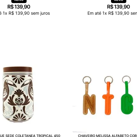
R$
139
,
90
R$
139
,
90
té
1
x
R$
139
,
90
sem juros
Em até
1
x
R$
139
,
90
sem
UE SEDE COLETANEA TROPICAL 450
CHAVEIRO MELISSA ALFABETO COR