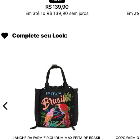
R$
139
,
90
Em até
1
x
R$
139
,
90
sem juros
Em a
Complete seu Look:
LANCHEIRA FARM ZIRIGUIDUM MAX FEITA DE BRASIL
COPO FARM Q