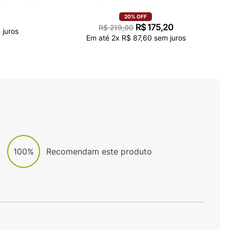
20%
OFF
R$
175
,
20
R$
219
,
00
juros
Em até
2
x
R$
87
,
60
sem juros
100%
Recomendam este produto