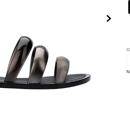
10
º
NEW 530
C
N