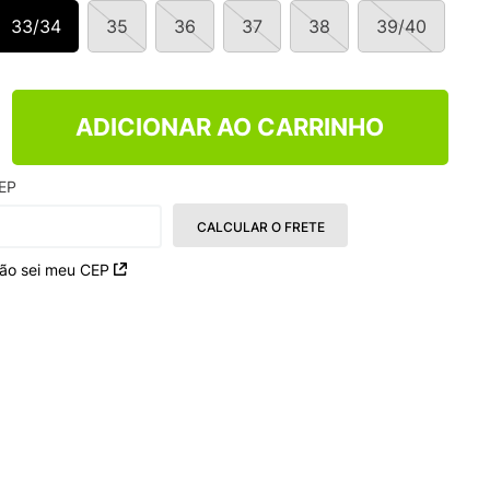
33/34
35
36
37
38
39/40
ADICIONAR AO CARRINHO
EP
CALCULAR O FRETE
ão sei meu CEP