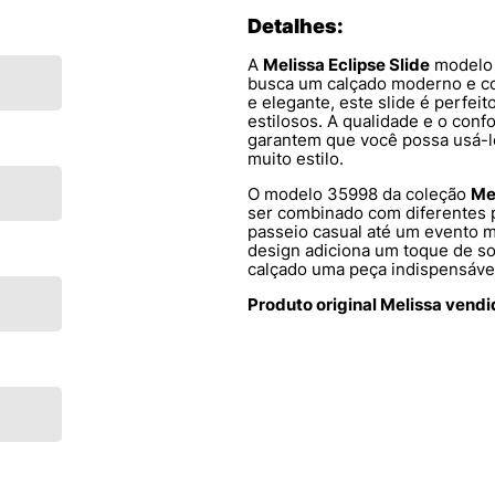
Detalhes:
A
Melissa Eclipse Slide
modelo 
busca um calçado moderno e co
e elegante, este slide é perfei
estilosos. A qualidade e o confo
garantem que você possa usá-l
muito estilo.
O modelo 35998 da coleção
Mel
ser combinado com diferentes 
passeio casual até um evento m
design adiciona um toque de sof
calçado uma peça indispensáve
Produto original Melissa vend