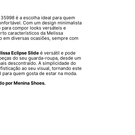
35998 é a escolha ideal para quem
nfortável. Com um design minimalista
to para compor looks versáteis e
rto característicos da Melissa
o em diversas ocasiões, sempre com
issa Eclipse Slide
é versátil e pode
peças do seu guarda-roupa, desde um
ais descontraído. A simplicidade do
isticação ao seu visual, tornando este
l para quem gosta de estar na moda.
ido por Menina Shoes.